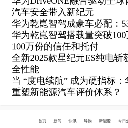
华为DriveONE融合驱动全球首
汽车安全带入新纪元
华为乾崑智驾成豪车必配：5
华为乾崑智驾搭载量突破10
100万份的信任和托付
全新2025款星纪元ES纯电
全性能
当 “度电续航” 成为硬指标：
重塑新能源汽车评价体系？
首页
新闻
快讯
导购
新能源
今日