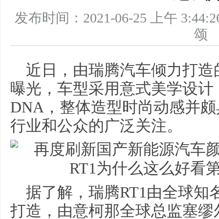
发布时间：2021-06-25 上午 3
近日，由瑞腾汽车倾力打造的
曝光，车型采用意式美学设计
DNA，整体造型时尚动感并
行业和公众的广泛关注。
据了解，瑞腾RT1由全球知
打造，由意柯那全球总监塞缪