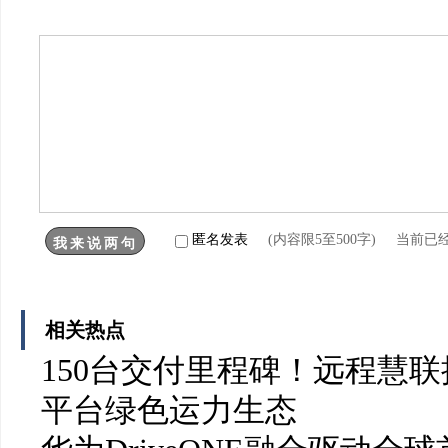
匿名发表
(内容限5至500字) 当前已
相关热点
150台交付里程碑！远程慧
平台绿色运力生态