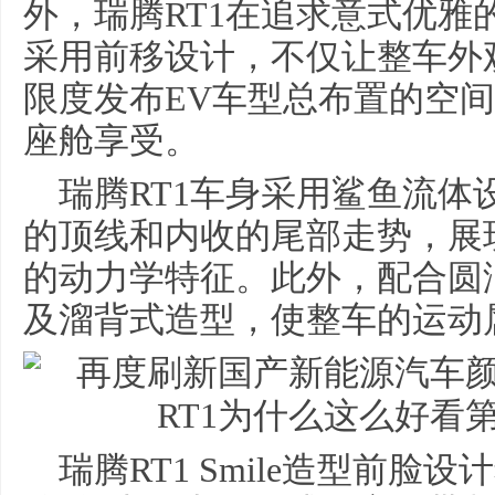
外，瑞腾RT1在追求意式优雅
采用前移设计，不仅让整车外
限度发布EV车型总布置的空
座舱享受。
瑞腾RT1车身采用鲨鱼流体
的顶线和内收的尾部走势，展
的动力学特征。此外，配合圆
及溜背式造型，使整车的运动
瑞腾RT1 Smile造型前脸