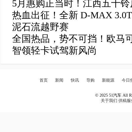
5月惠购正当时！江西五十铃皮
热血出征！全新 D-MAX 3.0
泥石流越野赛
全国热品，势不可挡！欧马可
智领轻卡试驾新风尚
首页
新闻
快讯
导购
新能源
今日
© 2025 51汽车 All Ri
关于我们
供稿服