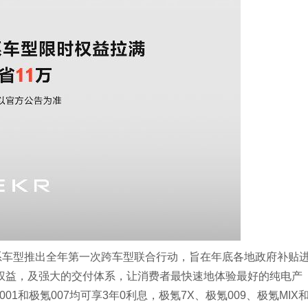
全系车型推出全年第一次跨车型联合行动，旨在年底各地政府补贴
车权益，及强大的交付体系，让消费者最快速地体验最好的纯电产
1和极氪007均可享3年0利息，极氪7X、极氪009、极氪MIX