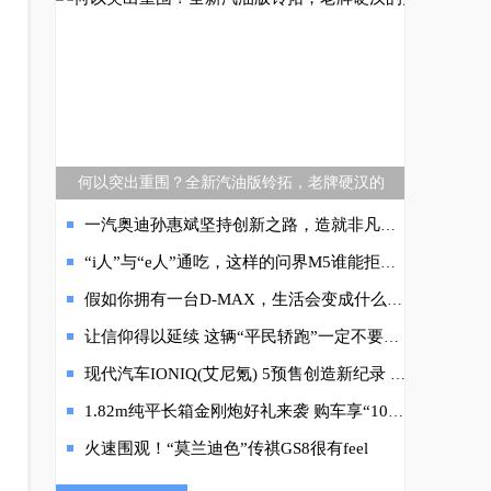
何以突出重围？全新汽油版铃拓，老牌硬汉的
一汽奥迪孙惠斌坚持创新之路，造就非凡实力
“i人”与“e人”通吃，这样的问界M5谁能拒绝？
假如你拥有一台D-MAX，生活会变成什么模样？
让信仰得以延续 这辆“平民轿跑”一定不要错过
现代汽车IONIQ(艾尼氪) 5预售创造新纪录 韩国欧洲两地成“爆款”
1.82m纯平长箱金刚炮好礼来袭 购车享“1000抵6000”
火速围观！“莫兰迪色”传祺GS8很有feel