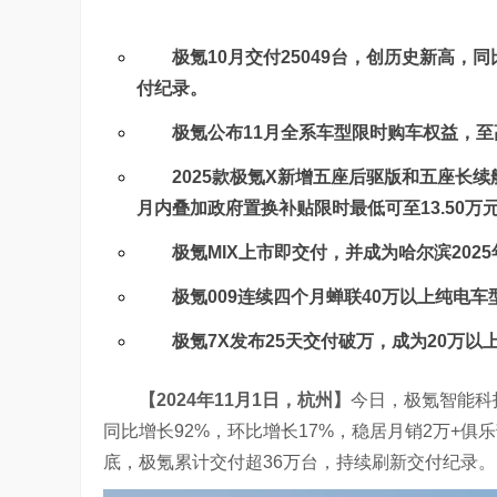
极氪10月交付25049台，创历史新高，
付纪录。
极氪公布11月全系车型限时购车权益，至
2025款极氪X新增五座后驱版和五座长续航
月内叠加政府置换补贴限时最低可至13.50万
极氪MIX上市即交付，并成为哈尔滨20
极氪009连续四个月蝉联40万以上纯电车
极氪7X发布25天交付破万，成为20万以
【2024年11月1日，杭州】
今日，极氪智能科技
同比增长92%，环比增长17%，稳居月销2万+俱乐部
底，极氪累计交付超36万台，持续刷新交付纪录。