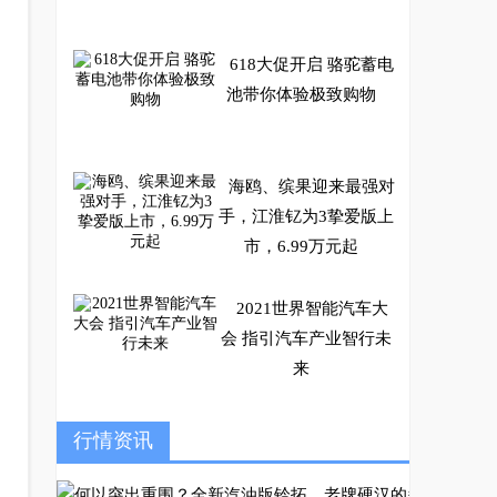
618大促开启 骆驼蓄电
池带你体验极致购物
海鸥、缤果迎来最强对
手，江淮钇为3挚爱版上
市，6.99万元起
2021世界智能汽车大
会 指引汽车产业智行未
来
品质是一场不懈的修行
行情资讯
——透过数字解读赛力
斯背后的品质基因