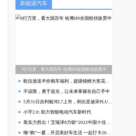
新能源汽车
9行万里，看大国百年 哈弗H9全国粉丝纵贯中
欧拉放送半价购车福利，超级锦鲤大奖花落谁家
不设限，勇于追光，让未来掌握在自己手中
5月31日吉利银河L7上市，和比亚迪宋PLUS谁更胜一筹？
小宇2.0: 助力智能电动汽车新时代
靠实力胜出！艾瑞泽8力斩“2022中国十佳车身评选”大奖，再次掌握“流量密码”
嗨“购”一夏，开启美好车生活 一起打卡2022安行南京站！