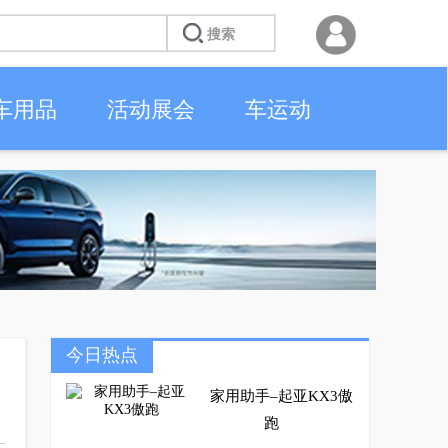
车用品
活动展会
车运动
今日热点
家用助手–起亚KX3傲
跑