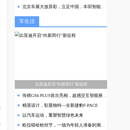
北京车展大放异彩，立足中国，丰田智能化进入新阶段！
车生活
比亚迪开启“向新而行”新征程
传祺GS4 PLUS首次亮相，超感交互智能座舱吸睛
精湛设计，彰显独特—全新捷豹F-PACE
进
以汽车运动，重塑智慧绿色未来
和
欧拉嘻哈粉丝节，一场为年轻人准备的潮流轰趴