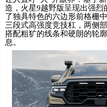
造，火星9越野版呈现出强烈
了独具特色的六边形前格栅
三段式高强度竞技杠，两侧
搭配粗犷的线条和硬朗的轮
息。