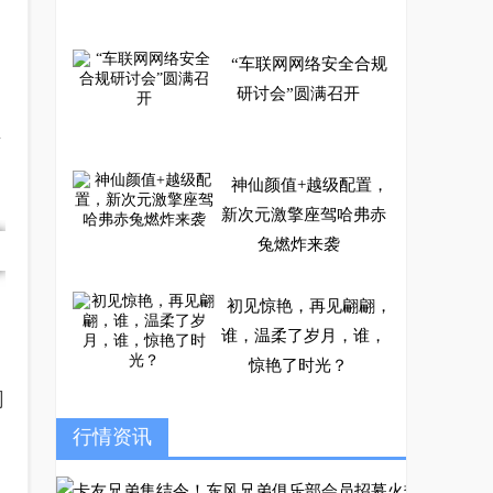
“车联网网络安全合规
研讨会”圆满召开
斩
神仙颜值+越级配置，
新次元激擎座驾哈弗赤
兔燃炸来袭
初见惊艳，再见翩翩，
谁，温柔了岁月，谁，
惊艳了时光？
同
​ 跨界合作效果太炸裂
行情资讯
王秋凤用创意营销让北
汽极狐破圈向上