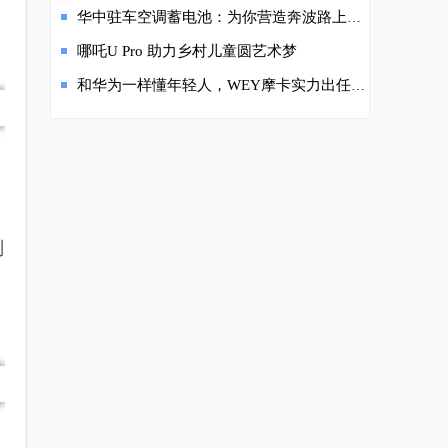
华中驻车空调蓄电池：为你营造奔波路上的温暖“家”
哪吒U Pro 助力乡村儿童圆艺术梦
和华为一样懂年轻人，WEY摩卡实力出任姚安娜“灵魂舞伴”
则