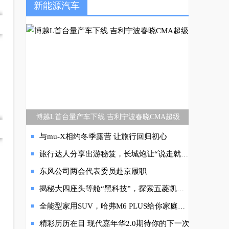
新能源汽车
博越L首台量产车下线 吉利宁波春晓CMA超级
与mu-X相约冬季露营 让旅行回归初心
旅行达人分享出游秘笈，长城炮让“说走就走”成真
东风公司两会代表委员赴京履职
揭秘大四座头等舱“黑科技”，探索五菱凯捷全球品质之旅
智
全能型家用SUV，哈弗M6 PLUS给你家庭出行新选择
精彩历历在目 现代嘉年华2.0期待你的下一次