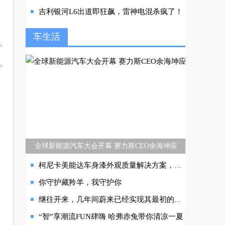
吉利银河L6出道即狂飙，雷神电混杀疯了！
车生活
全球新能源汽车大会开幕 赛力斯CEO余海坤应
柯尼卡美能达车身漆外观质量解决方案，赋能车企提升产品力
你守护藏羚羊，我守护你
继往开来，几年间蔚来已经实现其最初的发展目标
“智”享潮流FUN肆嗨 哈弗赤兔带你清凉一夏