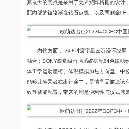
其最大的亮点是采用了无界矩阵格栅的设计
配内部的镀铬渐变钻石点缀，以及两侧全LE
内饰方面， 24.6吋寰宇星云沉浸环
融合；SONY殿堂级音响系统搭配64色律
体工学运动座椅、体温模拟加热方向盘、中控
能够让驾乘者在出行途中，尽情享受旅途该
效等智能配置，带来的则是便利性与仪式感