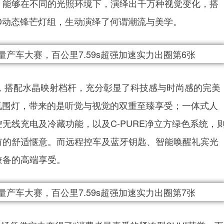
，能够在不同的光照环境下，演绎出千万种视觉变化，搭
D动态锋芒灯组，生动演绎了何谓潮流与美学。
绕屏，搭配水晶映射档杆，充分彰显了科技感与时尚感的完美
动氛围灯，带来的是听觉与视觉的双重至臻享受；一体式人
无线充电及冷藏功能，以及C-PURE净立方绿色系统，
有的舒适惬意。而远程控车及蓝牙钥匙、智能唤醒礼宾光
兼备的高端享受。