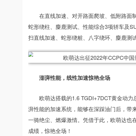
在直线加速、对开路面爬坡、低附路面制
蛇形绕柱、麋鹿测试、性能综合3项轿车及S
扫直线加速、蛇形绕桩、八字绕环、麋鹿测
澎湃性能，线性加速惊艳全场
欧萌达搭载的1.6 TGDI+7DCT黄金
湃性能的加速系统，能够在深踩油门后，带
一骑绝尘、燃爆激情。凭借于此，欧萌达也在
成绩，惊艳全场！