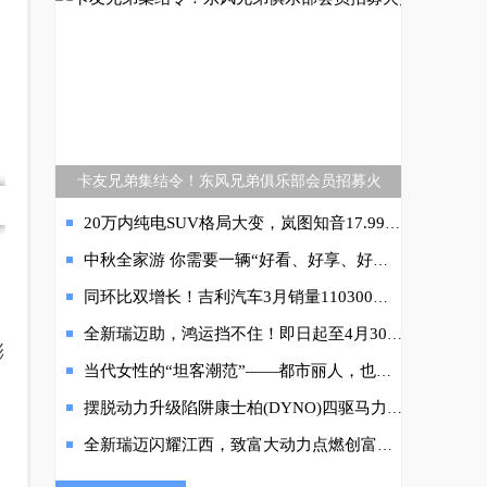
卡友兄弟集结令！东风兄弟俱乐部会员招募火
20万内纯电SUV格局大变，岚图知音17.99万元起售
中秋全家游 你需要一辆“好看、好享、好安心”的2022款瑞虎3x！
同环比双增长！吉利汽车3月销量110300辆 新能源同比增长98% 出口销量持续攀升
全新瑞迈助，鸿运挡不住！即日起至4月30日购车，至高可享7000元优惠
澎
当代女性的“坦客潮范”——都市丽人，也能鼓起勇气向远方
摆脱动力升级陷阱康士柏(DYNO)四驱马力机-4000S
全新瑞迈闪耀江西，致富大动力点燃创富激情