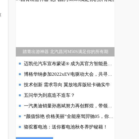
算
踏青出游神器 北汽昌河M50S满足你的所有期
迈凯伦汽车宣布蒙诺® 成为其官方智能悬架系统供应商
博格华纳参加2022xEV电驱动大会，共寻电气化驱动时代的美好未来
技术创新 需求导向 翼放地库版轻卡确实牛
五问华为到底造不造车？
一汽奥迪销量孙惠斌努力再创辉煌，带领团队再攀高峰
“颜值惊艳 价格美丽”全能座驾羿驰05，你值得拥有
骆驼蓄电池：送你蓄电池秋冬养护秘籍！