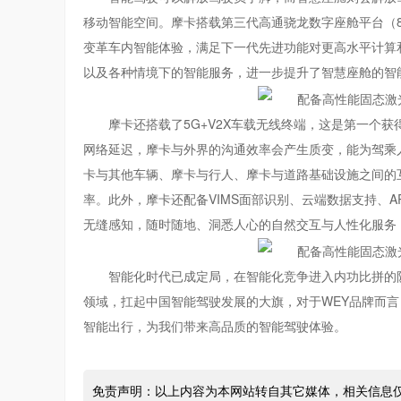
移动智能空间。摩卡搭载第三代高通骁龙数字座舱平台（8
变革车内智能体验，满足下一代先进功能对更高水平计算
以及各种情境下的智能服务，进一步提升了智慧座舱的智
摩卡还搭载了5G+V2X车载无线终端，这是第一个
网络延迟，摩卡与外界的沟通效率会产生质变，能为驾乘
卡与其他车辆、摩卡与行人、摩卡与道路基础设施之间的
率。此外，摩卡还配备VIMS面部识别、云端数据支持、AR
无缝感知，随时随地、洞悉人心的自然交互与人性化服务，
智能化时代已成定局，在智能化竞争进入内功比拼的阶
领域，扛起中国智能驾驶发展的大旗，对于WEY品牌而
智能出行，为我们带来高品质的智能驾驶体验。
免责声明：以上内容为本网站转自其它媒体，相关信息