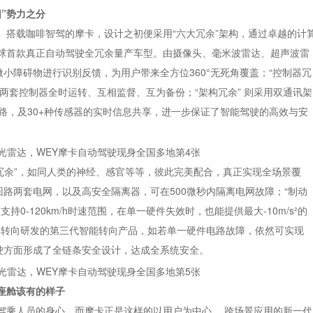
旧”势力之分
。搭载咖啡智驾的摩卡，设计之初便采用“六大冗余”架构，通过卓越的计
球首款真正自动驾驶全冗余量产车型。由摄像头、毫米波雷达、超声波雷
的微小障碍物进行识别反馈，为用户带来全方位360°无死角覆盖；“控制器冗
S，两套控制器全时运转、互相监督、互为备份；“架构冗余” 则采用双通讯架
路，及30+种传感器的实时信息共享，进一步保证了智能驾驶的高效与安
向冗余”，如同人类的神经、感官等等，彼此完美配合，真正实现全场景覆
回路两套电网，以及高安全隔离器，可在500微秒内隔离电网故障；“制动
支持0-120km/h时速范围，在单一硬件失效时，也能提供最大-10m/s²的
蜂巢转向研发的第三代智能转向产品，如若单一硬件电路故障，依然可实现
驾驶方面形成了全链条安全设计，达成全系统安全。
座舱
该有的样子
驾乘人员的身心，而摩卡正是这样的以用户为中心 、跨场景应用的新一代