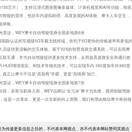
155芯片），支持沉浸式图形图像多媒体、计算机视觉和AI等功能，彻底
和智能的需求，包括车内虚拟助理、高度直观的AI体验、摩卡人车交互，
能体验。
获得国际认证的车规级5G车载无线终端，依托于5G更快的传输速率和更低
人员提供更流畅的交互体验。基于V2X的智慧道路交通系统，可以实现摩
互联互通，并为自动驾驶提供更多技术支持，从而提高道路安全和通行效
-HUD增强现实、AI技术等领先技术，可以实现车内 360度加车外360度
真正让摩卡不仅是“高智商”学霸，更是“高情商”知己。
段，吾辈当躬身入局，WEY品牌以“全冗余”摩卡为先锋，搅局智能驾驶
言，这是一次革命，更是一次全新的向上突围，我们有理由相信摩卡将创领
仅为传递更多信息之目的，不代表本网观点，亦不代表本网站赞同其观点