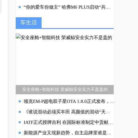
“你的爱车你做主” 哈弗M6 PLUS启动“共创模式”
车生活
安全座舱+智能科技 荣威鲸安全实力不是盖的
领克EM-P超电双子星OTA 1.8.0正式发布，科技生态全面进阶
《谁说混动必须买丰田 高颜值的混动“天花板”哈弗赤兔来看看！》
IATF正式授牌吉利 在国际标准制定中贡献中国力量
新能源产业又现新趋势，自主品牌里谁是潜力选手？