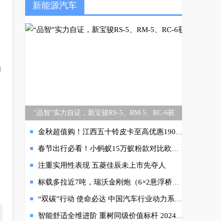
新能源汽车
的
“品智”实力自证，新宝骏RS-5、RM-5、RC-6获
金秋超值购！江西五十铃皮卡至高优惠19000元
春节出行必看！小蚂蚁15万蚁粉款对比欧拉黑猫更安心
注重实用性表现 五菱佳辰未上市先夺人
标载多拉近7吨，瑞沃金刚炮（6×2悬浮桥）多一轴更赚钱
“双碳”行动 使命必达 中国汽车行业动力系统研发持续向上
智能舒适全维进阶 重树同级价值标杆 2024款飞凡R7将于11月上市