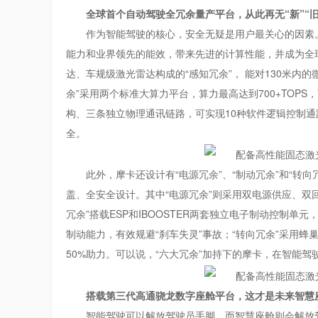
全球首个自动驾驶全冗余量产平台，
从此再无“新”“
作为智能驾驶的核心，安全无疑是用户最关心的因素
能力和业界领先的能效，带来先进的计算性能，并成为全
达、车规级激光雷达构成的“感知冗余”， 能对130米内
余”采用两个标准大算力平台，算力最高达到700+TOP
构、三条独立物理通讯链路，可实现10种软件逻辑控制通
全。
此外，摩卡还设计有“电源冗余”、“制动冗余”和“转
盖、全安全设计。其中“电源冗余”则采用双电源供应、双
冗余”搭载ESP和IBOOSTER两套独立电子制动控制单元，
制动能力，有效规避“刹车失灵”事故；“转向冗余”采用
50%助力。可以说，“六大冗余”加持下的摩卡，在智能
搭
载第三代
高通骁龙
数字座舱平台
，
这才是未来
智慧
智能驾驶可以解放驾驶员手脚，而智慧座舱则会解放