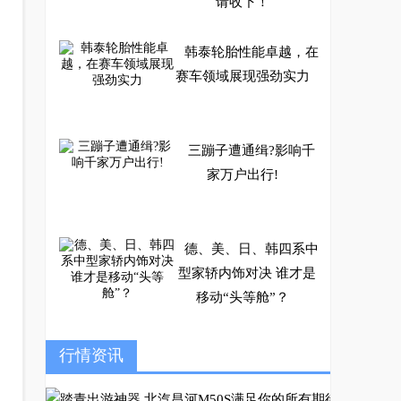
请收下！
韩泰轮胎性能卓越，在
赛车领域展现强劲实力
三蹦子遭通缉?影响千
家万户出行!
德、美、日、韩四系中
型家轿内饰对决 谁才是
移动“头等舱”？
宝骏云海搭载纯电与插
行情资讯
混双动力，首发智美车
色、座舱官图