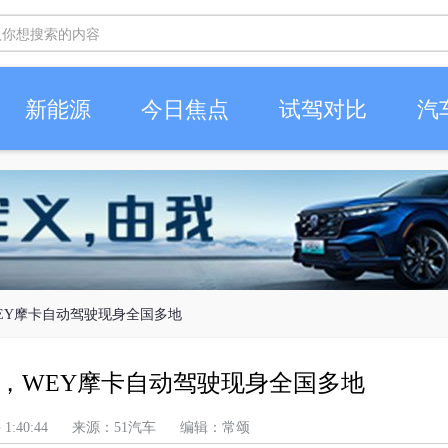
新能源
今日焦点
试驾对比
汽
EY摩卡自动驾驶现身全国多地
，WEY摩卡自动驾驶现身全国多地
 上午 1:40:44 来源：51汽车 编辑：常颂