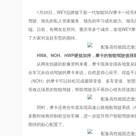
1月20日，WEY品牌旗下新一代智能SUV摩卡一
驾驶、领先的私人管家服务、领先的学习成长能力、领先
端。日前，有网友在郑州、重庆等多个城市，发现WEY
了大家对这款车型的期待。
H
WA
、
N
OH
、
H
WP
硬核
加持，摩卡的
智能
驾驶值得
从网友拍摄的影像资料来看，摩卡现身全国各地复杂
全车冗余自动驾驶的摩卡来说，自然是得心应手。得益于
（NOH）的摩卡可以轻松完成避障变道、多车变道、智
等难点场景的智能驾驶，帮助驾驶员不再担心错失匝道路
同时，摩卡还将在年底实现高速公路领航驾驶系统（
多数时候将控制权交给车辆，进一步提升用户智能驾驶体
期待的贴心配置了。