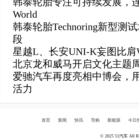
韩泰轮胎专注可持续发展，连
World
韩泰轮胎Technoring新
段
星越L、长安UNI-K妄图比
北京龙和威马开启文化主题周
爱驰汽车再度亮相中博会，
活力
首页
新闻
快讯
导购
新能源
今日
© 2025 51汽车 All Ri