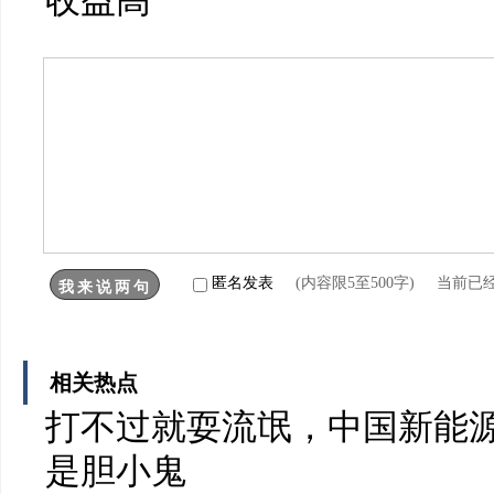
收益高
匿名发表
(内容限5至500字) 当前已
相关热点
打不过就耍流氓，中国新能源
是胆小鬼