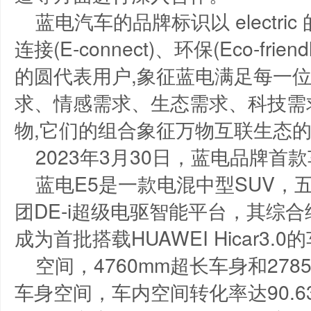
蓝电汽车的品牌标识以 electric 的
连接(E-connect)、环保(Eco-frien
的圆代表用户,象征蓝电满足每一
求、情感需求、生态需求、科技需
物,它们的组合象征万物互联生态
2023年3月30日，蓝电品牌首
蓝电E5是一款电混中型SUV，
团DE-i超级电驱智能平台，其综合
成为首批搭载HUAWEI Hicar3.0
空间，4760mm超长车身和27
车身空间，车内空间转化率达90.6