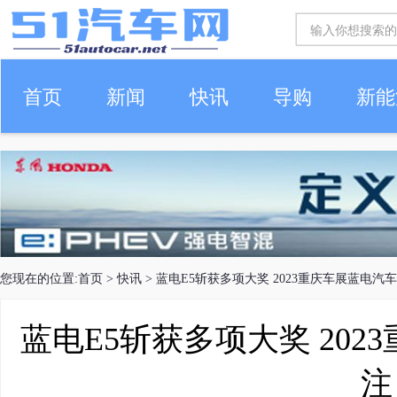
首页
新闻
快讯
导购
新能
车生活
您现在的位置:
首页
>
快讯
> 蓝电E5斩获多项大奖 2023重庆车展蓝电汽
蓝电E5斩获多项大奖 20
注