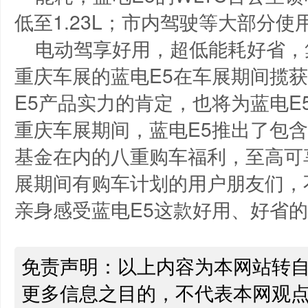
低至1.23L；市内驾驶等大部分
电动驾享好用，超低能耗好省，
重庆车展的蓝电E5在车展期间揽
E5产品实力的肯定，也将为蓝电E
重庆车展期间，蓝电E5推出了包含1
基金在内的八重购车福利，至高可享
展期间有购车计划的用户朋友们，
亲身感受蓝电E5这款好用、好省的
免责声明：以上内容为本网站转
更多信息之目的，不代表本网观