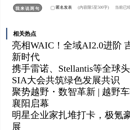
匿名发表
(内容限5至500字) 当前已
相关热点
亮相WAIC！全域AI2.0进阶
新时代
携手雷诺、Stellantis等
SIA大会共筑绿色发展共识
聚势越野・数智革新 | 越野
襄阳启幕
明星企业家扎堆打卡，极氪豪
展