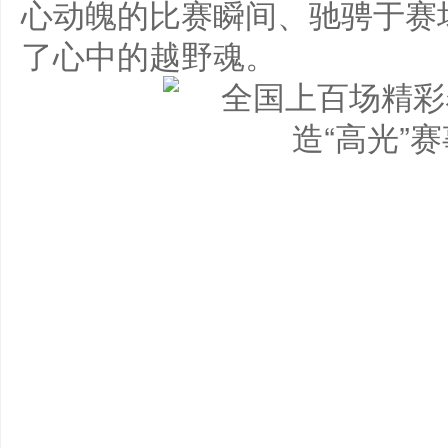
心动魄的比赛瞬间、驰骋于赛场
了心中的越野魂。