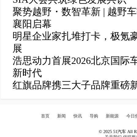
聚势越野・数智革新 | 越野
襄阳启幕
明星企业家扎堆打卡，极氪豪
展
浩思动力首展2026北京国
新时代
红旗品牌携三大子品牌重磅新
首页
新闻
快讯
导购
新能源
今日
© 2025 51汽车 All Ri