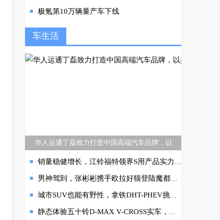
极氪第10万辆量产车下线
车生活
华人运通丁磊致力打造中国高端汽车品牌，以
销量稳健增长，江铃福特领界S用产品实力说话
男神驾到，张彬彬携手欧拉好猫登陆魔都车展
城市SUV也能有野性，拿铁DHT-PHEV挑战北京西山沟越野场
静态体验五十铃D-MAX V-CROSS实车，智能时尚满级！