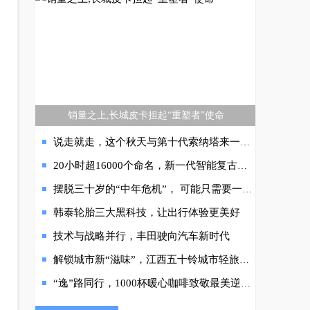
销量之上,长城皮卡担起“重塑者”使命
说走就走，这个秋天与第十代索纳塔来一场说走就走的旅行
20小时超16000个命名，新一代智能复古潮驾未出道即巅峰
摆脱三十岁的“中年危机”， 可能只需要一台第七代伊兰特
韩泰轮胎三大黑科技，让出行体验更美好
技术与战略并行，丰田驶向汽车新时代
解锁城市新“滋味”，江西五十铃城市轻旅驾期首赴贵阳！
“逸”路同行，1000杯暖心咖啡致敬最美逆行者