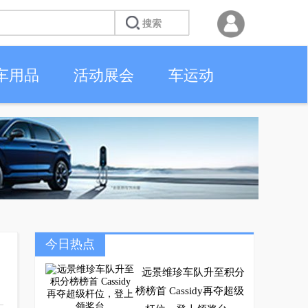
车用品
活动展会
车运动
今日热点
远景维珍车队升至积分
榜榜首 Cassidy再夺超级