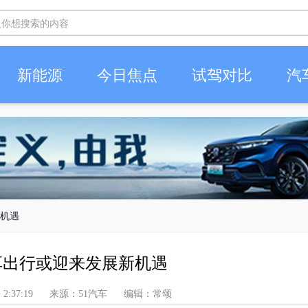
新能源
今日焦点
试驾对比
汽
新机遇
享出行或迎来发展新机遇
 上午 2:37:19 来源：51汽车 编辑：常颂