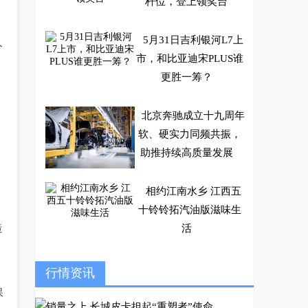
杆位，登上领奖台
5月31日吉利银河L7上
今
市，和比亚迪宋PLUS谁
更胜一筹？
北京奔驰成立十九周年
软、硬实力同频共振，
助推持续高质量发展
相约江南水乡 江西五
十铃铃拓汽油版滋味生
造
活
i-GMP平台，如何让第
行情资讯
十代索纳塔实力再上新
保
台阶