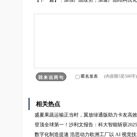
匿名发表
(内容限5至500
相关热点
盛夏果蔬运输正当时，翼放绿通版助力卡友高
登顶全球第一！沙利文报告：科大智能斩获202
数字化制造提速 浩思动力欧洲工厂以 AI 视觉