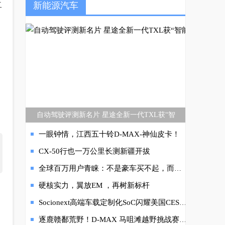
二
新能源汽车
自动驾驶评测新名片 星途全新一代TXL获“智
一眼钟情，江西五十铃D-MAX-神仙皮卡！
CX-50行也一万公里长测新疆开拔
全球百万用户青睐：不是豪车买不起，而是艾瑞泽5更具性价比
硬核实力，翼放EM ，再树新标杆
Socionext高端车载定制化SoC闪耀美国CES2023
逐鹿赣鄱荒野！D-MAX 马咀滩越野挑战赛热血招募