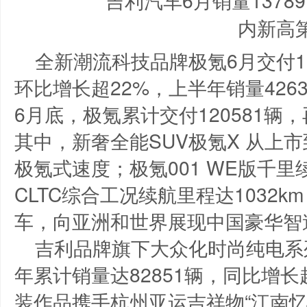
全新潮流科技品牌极氪6月交付10
环比增长超22%，上半年销量426
6月底，极氪累计交付120581
其中，新奢全能SUV极氪X 从上
极氪式速度；极氪001 WE版千
CLTC综合工况续航里程达1032k
车，向亚洲和世界展现中国豪华智
吉利品牌旗下大众化时尚纯电系列
年累计销量达82851辆，同比增长超
装作品携手杭州亚运吉祥物“江南