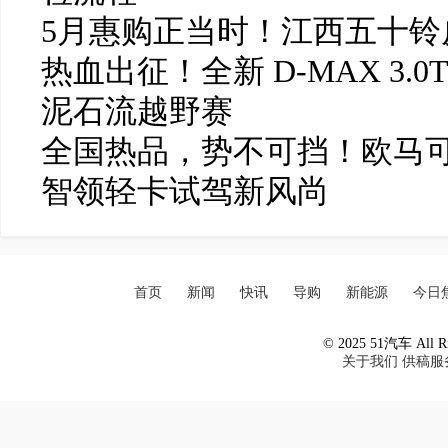
5月惠购正当时！江西五十铃皮
热血出征！全新 D-MAX 3.0
泥石流越野赛
全国热品，势不可挡！欧马可
智领轻卡试驾新风尚
首页
新闻
快讯
导购
新能源
今日
© 2025 51汽车 All Ri
关于我们
供稿服