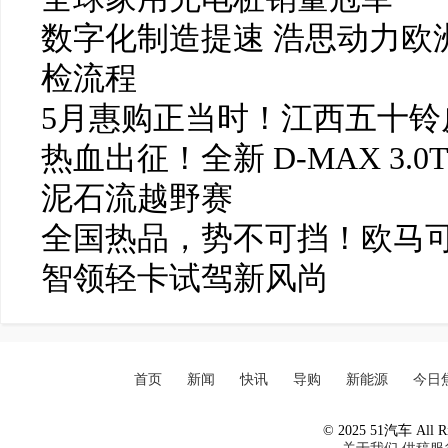
数字化制造提速 浩思动力欧洲
检流程
5月惠购正当时！江西五十铃皮
热血出征！全新 D-MAX 3.0
泥石流越野赛
全国热品，势不可挡！欧马可
智领轻卡试驾新风尚
首页
新闻
快讯
导购
新能源
今日
© 2025 51汽车 All Ri