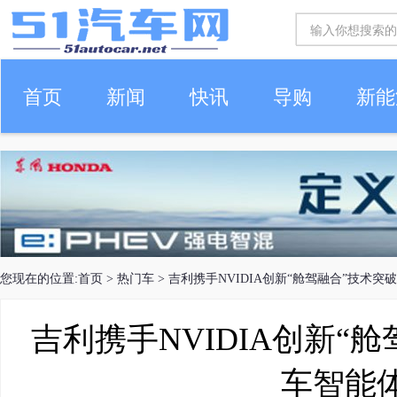
首页
新闻
快讯
导购
新能
车生活
您现在的位置:
首页
>
热门车
> 吉利携手NVIDIA创新“舱驾融合”技术突
吉利携手NVIDIA创新“
车智能