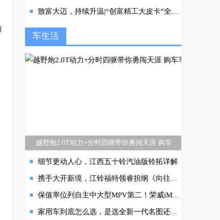
致富大迈，持续升温|“创富精工大皮卡”全新瑞迈福州上市
自
车生活
越野炮2.0T动力+分时四驱带你勇闯天涯 购车
细节更动人心，江西五十铃汽油版铃拓详解
携手大开新境，江铃福特领睿担纲《向往的生活》第六季特别座驾
保值率位列自主中大型MPV第二！荣威iMAX8 DMH新陆尊即将上市
家用车到底怎么选，是选全新一代名图还是速腾