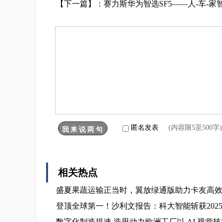
【下一篇】：
赛力斯华为智选SF5——人-车-
匿名发表
(内容限5至500
相关热点
盛夏果蔬运输正当时，翼放绿通版助力卡友高
登顶全球第一！沙利文报告：科大智能斩获202
数字化制造提速 浩思动力欧洲工厂以 AI 视觉