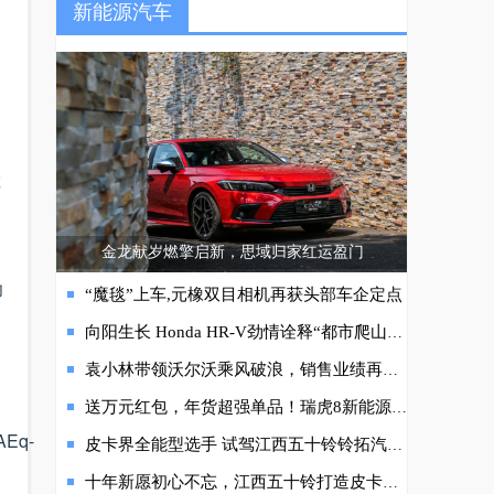
新能源汽车
车
金龙献岁燃擎启新，思域归家红运盈门
功
“魔毯”上车,元橡双目相机再获头部车企定点
向阳生长 Honda HR-V劲情诠释“都市爬山虎”
袁小林带领沃尔沃乘风破浪，销售业绩再创历史新高
送万元红包，年货超强单品！瑞虎8新能源冠军版承包你的无忧返乡之路
皮卡界全能型选手 试驾江西五十铃铃拓汽油版
十年新愿初心不忘，江西五十铃打造皮卡营销新样本