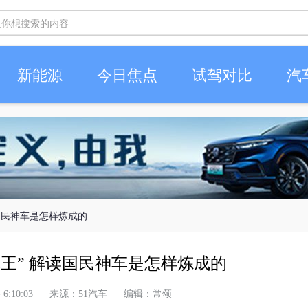
新能源
今日焦点
试驾对比
汽
读国民神车是怎样炼成的
冠王” 解读国民神车是怎样炼成的
 上午 6:10:03 来源：51汽车 编辑：常颂