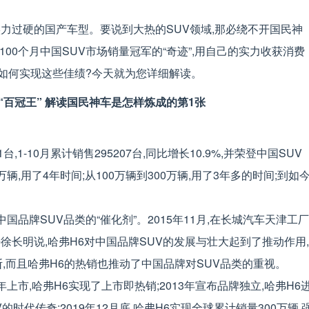
力过硬的国产车型。要说到大热的SUV领域,那必绕不开国民神
计100个月中国SUV市场销量冠军的“奇迹”,用自己的实力收获消费
6如何实现这些佳绩?今天就为您详细解读。
,1-10月累计销售295207台,同比增长10.9%,并荣登中国SUV
辆,用了4年时间;从100万辆到300万辆,用了3年多的时间;到如
国品牌SUV品类的“催化剂”。2015年11月,在长城汽车天津工厂
任徐长明说,哈弗H6对中国品牌SUV的发展与壮大起到了推动作用,
断,而且哈弗H6的热销也推动了中国品牌对SUV品类的重视。
年上市,哈弗H6实现了上市即热销;2013年宣布品牌独立,哈弗H6
时代传奇;2019年12月底,哈弗H6实现全球累计销量300万辆,