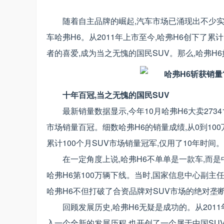
随着自主品牌的崛起,汽车市场已涌现出不少实
车哈弗H6。从2011年上市至今,哈弗H6创下了累
者的喜爱,成为当之无愧的国民SUV。那么,哈弗H
十年百冠,当之无愧的国民SUV
最新销量数据显示,今年10月哈弗H6大卖27341台
市场销量百冠。细数哈弗H6的销量成绩,从0到100万
累计100个月SUV市场销量冠军,仅用了10年时间。
在一定角度上说,哈弗H6不单单是一款车,而是中
哈弗H6第100万辆下线。当时,国家信息中心副主
哈弗H6不但打破了合资品牌对SUV市场的绝对垄
回顾发展历史,哈弗H6无疑是成功的。从2011
入一个全新的发展历程,也开创了一个属于中国SUV的