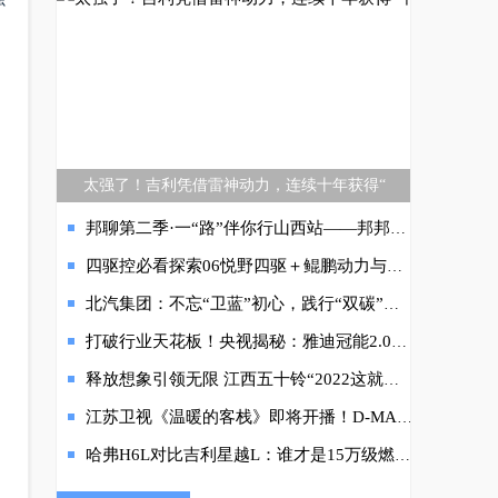
太强了！吉利凭借雷神动力，连续十年获得“
邦聊第二季·一“路”伴你行山西站——邦邦汽服汽配老将的突破之旅
四驱控必看探索06悦野四驱＋鲲鹏动力与年轻人适配度绝了！
北汽集团：不忘“卫蓝”初心，践行“双碳”使命
打破行业天花板！央视揭秘：雅迪冠能2.0系列破解用户出行瓶颈
释放想象引领无限 江西五十铃“2022这就是钓鱼”总决赛完美收官
江苏卫视《温暖的客栈》即将开播！D-MAX V-CROSS助力开启暖暖之旅
哈弗H6L对比吉利星越L：谁才是15万级燃油SUV更实在的选择？