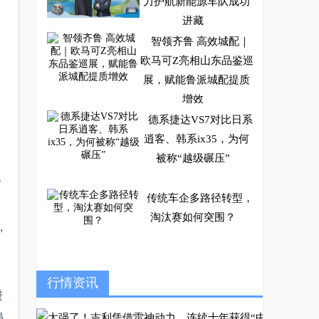
力护航新能源车队成功
进藏
智领齐鲁 高效城配｜
欧马可Z亮相山东品鉴巡
展，赋能鲁派城配提质
增效
德系捷达VS7对比日系
逍客、韩系ix35，为何
被称“越级碾压”
今
传统车企多路径转型，
淘汰赛如何突围？
,
越野炮2.0T动力+分时
行情资讯
进
四驱带你勇闯天涯 购车
强
享“11万24期0息”