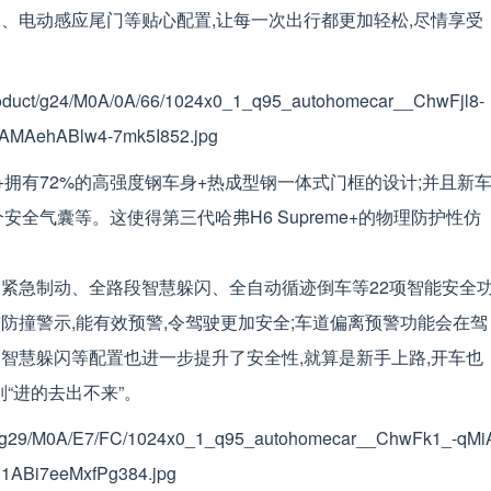
、电动感应尾门等贴心配置,让每一次出行都更加轻松,尽情享受
me+拥有72%的高强度钢车身+热成型钢一体式门框的设计;并且新
个安全气囊等。这使得第三代哈弗H6 Supreme+的物理防护性仿
。
EB自动紧急制动、全路段智慧躲闪、全自动循迹倒车等22项智能安全
防撞警示,能有效预警,令驾驶更加安全;车道偏离预警功能会在驾
智慧躲闪等配置也进一步提升了安全性,就算是新手上路,开车也
别“进的去出不来”。