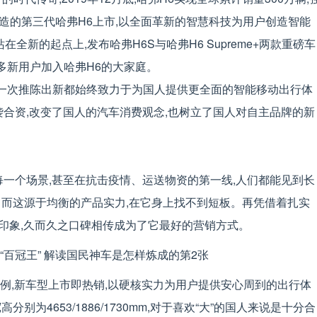
平台打造的第三代哈弗H6上市,以全面革新的智慧科技为用户创造智能
在全新的起点上,发布哈弗H6S与哈弗H6 Supreme+两款重磅车
更多新用户加入哈弗H6的大家庭。
每一次推陈出新都始终致力于为国人提供更全面的智能移动出行体
袭合资,改变了国人的汽车消费观念,也树立了国人对自主品牌的新
每一个场景,甚至在抗击疫情、运送物资的第一线,人们都能见到长
”。而这源于均衡的产品实力,在它身上找不到短板。再凭借着扎实
印象,久而久之口碑相传成为了它最好的营销方式。
e+为例,新车型上市即热销,以硬核实力为用户提供安心周到的出行体
宽高分别为4653/1886/1730mm,对于喜欢“大”的国人来说是十分合