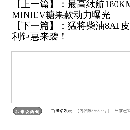
【上一篇】：
最高续航180
MINIEV糖果款动力曝光
【下一篇】：
猛将柴油8AT
利钜惠来袭！
匿名发表
(内容限5至500字) 当前已