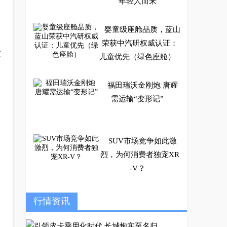
年轻人而来
婴童级座舱品质，蓝山
荣获中汽研权威认证：
这
儿童优先（绿色座舱）
福田瑞沃金刚炮 唐耀
需运输“变形记”
SUV市场竞争如此激
烈，为何消费者独宠XR
-V？
柴油王者进军汽油赛
行情资讯
道，江西五十铃携汽油
版铃拓强势入局