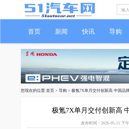
首页
新闻
快讯
导购
车生活
您现在的位置:
首页
>
导购
> 极氪7X单月交付创新高 中国
极氪7X单月交付创新高
发布时间：2026-05-11