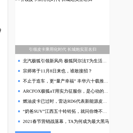
。
身
引领皮卡乘用化时代 长城炮实至名归
北汽极狐引领新风尚 极狐阿尔法T为生活保驾护航
宗师将于11月8日来也，谁敢接招？
不止于造车，更“量产幸福” 丰华六十载推动汽车生活更美好
ARCFOX极狐αT用实力征服你，是心动的感觉！
燃油皮卡已过时，雷达RD6代表新能源皮卡未来方向
，
“奶爸SUV”江西五十铃铃拓，就问你馋不馋？
2021春节营销战落幕，TA为何成为最大黑马