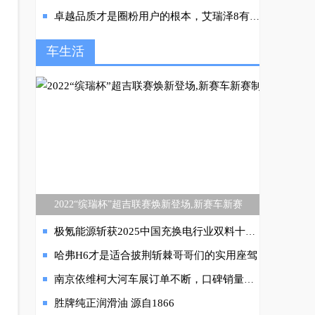
卓越品质才是圈粉用户的根本，艾瑞泽8有“材”有“料”又有野“芯”
车生活
2022“缤瑞杯”超吉联赛焕新登场,新赛车新赛
极氪能源斩获2025中国充换电行业双料十强 持续引领“单枪兆瓦时代”
哈弗H6才是适合披荆斩棘哥哥们的实用座驾
南京依维柯大河车展订单不断，口碑销量双丰收！
胜牌纯正润滑油 源自1866