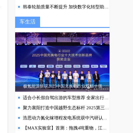
费
韩泰轮胎质量不断提升 加快数字化转型助力出行市场发展
车生活
极氪能源斩获2025中国充换电行业双料十强
适合小长假自驾出游的车型推荐 全家出行也不愁
聚力襄阳打造中国越野生态标杆 2025第三届越野生态发展大会暨中国汽车工业协会越野车分会盛大开幕
浩思动力氮化镓增程发电系统获中汽研认证 控制器最高效率突破99.79% 北京车展首秀
【MAX实验室】首测：拖拽4吨重物，江西五十铃RE-MAX展现硬核实力