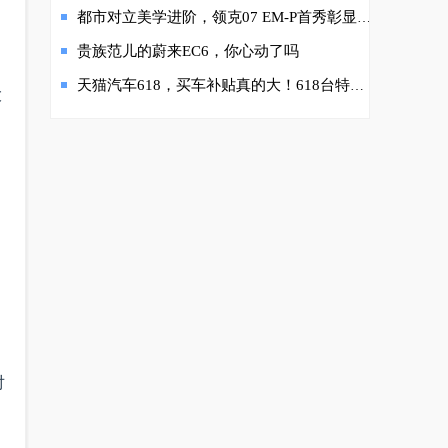
都市对立美学进阶，领克07 EM-P首秀彰显品味魅力
贵族范儿的蔚来EC6，你心动了吗
天猫汽车618，买车补贴真的大！618台特价车最高直降16万！
大
对