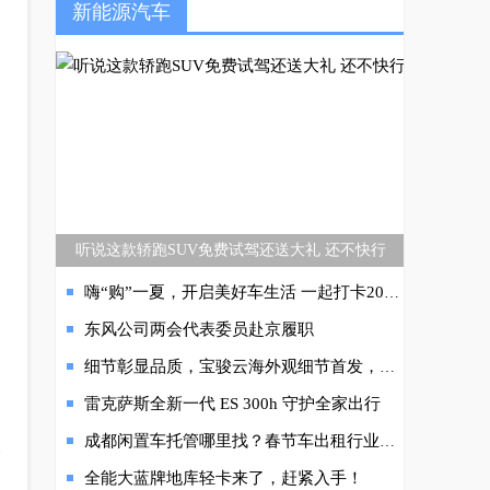
新能源汽车
听说这款轿跑SUV免费试驾还送大礼 还不快行
嗨“购”一夏，开启美好车生活 一起打卡2022安行南京站！
东风公司两会代表委员赴京履职
细节彰显品质，宝骏云海外观细节首发，计划三季度上市
雷克萨斯全新一代 ES 300h 守护全家出行
成都闲置车托管哪里找？春节车出租行业火爆订单多
比
全能大蓝牌地库轻卡来了，赶紧入手！