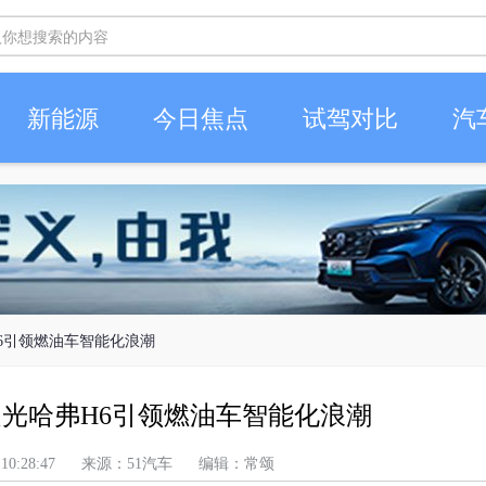
新能源
今日焦点
试驾对比
汽
H6引领燃油车智能化浪潮
之光哈弗H6引领燃油车智能化浪潮
 上午 10:28:47 来源：51汽车 编辑：常颂