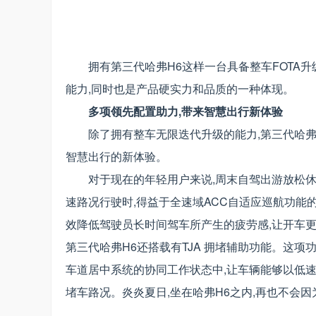
拥有第三代哈弗H6这样一台具备整车FOTA
能力,同时也是产品硬实力和品质的一种体现。
多项领先配置助力,带来智慧出行新体验
除了拥有整车无限迭代升级的能力,第三代哈弗
智慧出行的新体验。
对于现在的年轻用户来说,周末自驾出游放松休
速路况行驶时,得益于全速域ACC自适应巡航功能
效降低驾驶员长时间驾车所产生的疲劳感,让开车更
第三代哈弗H6还搭载有TJA 拥堵辅助功能。这项
车道居中系统的协同工作状态中,让车辆能够以低
堵车路况。炎炎夏日,坐在哈弗H6之内,再也不会