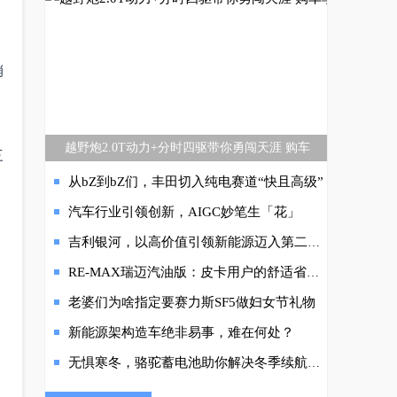
销
越野炮2.0T动力+分时四驱带你勇闯天涯 购车
三
从bZ到bZ们，丰田切入纯电赛道“快且高级”
汽车行业引领创新，AIGC妙笔生「花」
吉利银河，以高价值引领新能源迈入第二阶段
RE-MAX瑞迈汽油版：皮卡用户的舒适省心之选
老婆们为啥指定要赛力斯SF5做妇女节礼物
新能源架构造车绝非易事，难在何处？
无惧寒冬，骆驼蓄电池助你解决冬季续航焦虑!