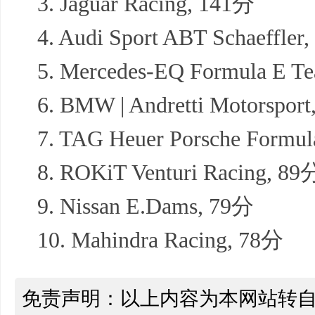
3. Jaguar Racing, 141分
4. Audi Sport ABT Schaeffler
5. Mercedes-EQ Formula E T
6. BMW | Andretti Motorspor
7. TAG Heuer Porsche Formu
8. ROKiT Venturi Racing, 89
9. Nissan E.Dams, 79分
10. Mahindra Racing, 78分
免责声明：以上内容为本网站转