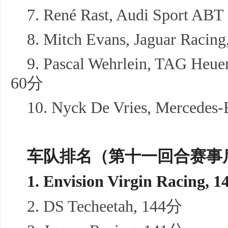
7. René Rast, Audi Sport ABT
8. Mitch Evans, Jaguar Racin
9. Pascal Wehrlein, TAG Heue
60分
10. Nyck De Vries, Mercede
车队排名（第十一回合赛事
1. Envision Virgin Racing, 1
2. DS Techeetah, 144分