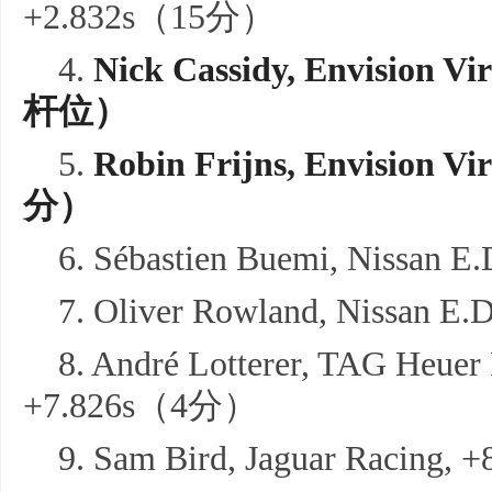
+2.832s（15分）
4.
Nick Cassidy,
Envision Vi
杆位）
5.
Robin
Frijns
, Envision Vi
分）
6. Sébastien Buemi, Nissa
7. Oliver Rowland, Nissan 
8. André Lotterer, TAG Heuer
+7.826s（4分）
9. Sam Bird, Jaguar Raci