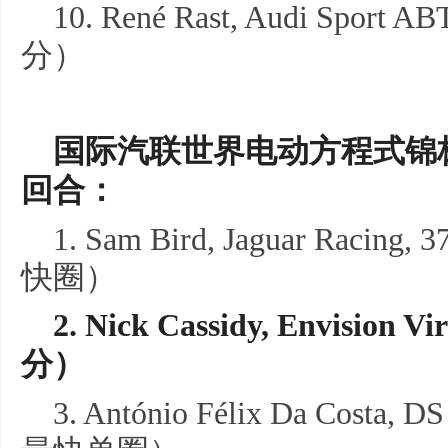
10. René Rast, Audi Sport AB
分）
国际汽联
世界
电动方程式锦
回合
：
1. Sam Bird, Jaguar Rac
快圈）
2.
Nick Cassidy,
Envision Vi
分）
3. António Félix Da Costa, D