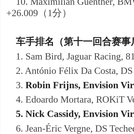
10. Maximilian Guenther, BMW
+26.009（1分）
车手排名
（第十一回合赛事
1. Sam Bird, Jaguar Racing, 
2. António Félix Da Costa, D
3.
Robin
Frijns
,
Envision Vi
4. Edoardo Mortara, ROKiT V
5.
Nick Cassidy,
Envision Vi
6. Jean-Éric Vergne, DS Tech