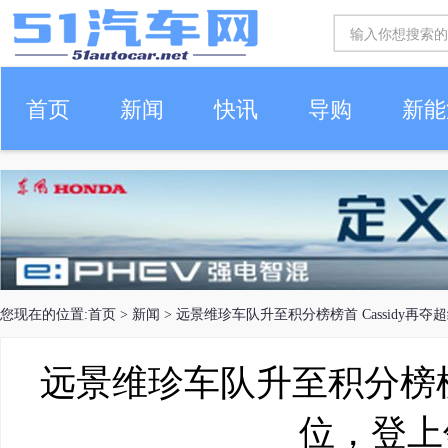
首页
新闻
快讯
导购
新能
车生活
您现在的位置:
首页
>
新闻
> 远景维珍车队升至积分榜榜首 Cassidy再
远景维珍车队升至积分榜榜首
位，登上