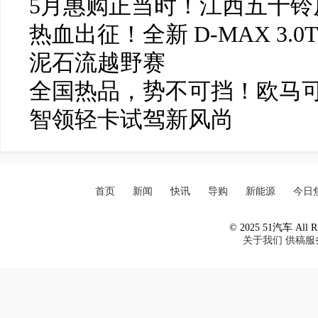
5月惠购正当时！江西五十铃皮
热血出征！全新 D-MAX 3.0
泥石流越野赛
全国热品，势不可挡！欧马可
智领轻卡试驾新风尚
首页
新闻
快讯
导购
新能源
今日
© 2025 51汽车 All Ri
关于我们
供稿服