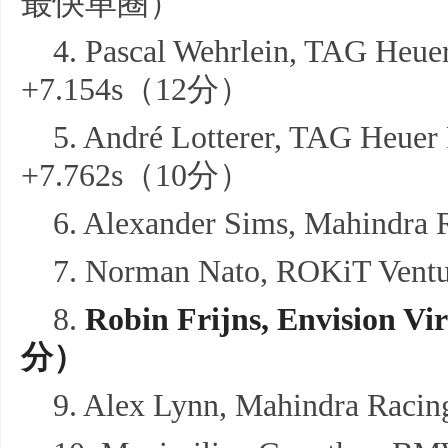
最快单圈）
4. Pascal Wehrlein, TAG Heue
+7.154s（12分）
5. André Lotterer, TAG Heuer
+7.762s（10分）
6. Alexander Sims, Mahindr
7. Norman Nato, ROKiT Ven
8.
Robin
Frijns
, Envision Vi
分）
9. Alex Lynn, Mahindra Rac