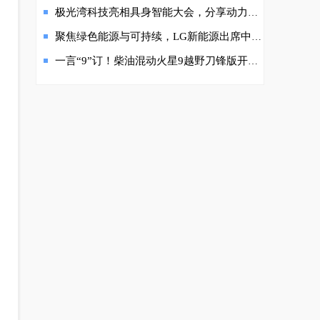
极光湾科技亮相具身智能大会，分享动力总成电气化前沿解决方案
聚焦绿色能源与可持续，LG新能源出席中国汽车百人会论坛2023
一言“9”订！柴油混动火星9越野刀锋版开启盲订