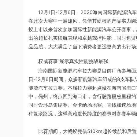
12月1日-12月6日，2020海南国际新能
在此次大赛中一展雄风，凭借其硬核的产品实力圆
蚁上市以来首次参加国际性新能源汽车公开赛事，其
出的超长扎实续航表现和卓越驾控性能，同时也证
品品质，大大满足了当下消费者更远更高的出行场
权威赛事 展示真实性能挑战最强
海南国际新能源汽车拉力赛是目前厂商参与面
日-12月6日期间，众多新能源汽车组成的8支车
能源汽车拉力赛。本届拉力赛起点设在海南省海口
中，儋州，终点回到海口市，含行驶路段总里程约
同时设环岛集结赛、金卡纳场地赛、直线加速场地
种复杂路况，这样高难度长跨度的赛事对参赛车辆
比赛期间，大蚂蚁凭借510km超长续航和