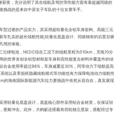
赛便获奖，充分说明了其在续航及驾控等性能方面有着超越同级的
接挑战的是来自中原女子车队的十位女赛车手。
车型过硬的产品实力，其采用超轻量化全铝车身架构、高能三元
新车扎实的超长续航性能;轻量化底盘设计、同级独有的后置后
凡驾控体验。
三元锂电池，NEDC综合工况下的续航里程为510km，充电10分
平台采用的世界⾸创全铝型材框架⻋身和⾼性能复合材料外覆盖件的绿
合金使用率超过86%，车身减重近30%，同等动力下续航提高
循环系统以及零损耗隐藏续航模式等功能也有力保障电池动力续航
5km的海南国际新能源汽车拉力赛挑战中依然从容自在，真实展现
采用轻量化底盘设计，底盘核心部件采用铝合金材质，在保证轻
，更耐冲击。此外，大蚂蚁还搭载有四轮独立悬架，搭配经过专