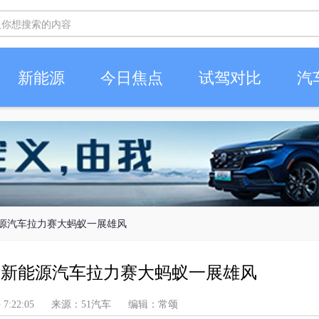
新能源
今日焦点
试驾对比
汽
新能源汽车拉力赛大蚂蚁一展雄风
国际新能源汽车拉力赛大蚂蚁一展雄风
 上午 7:22:05 来源：51汽车 编辑：常颂