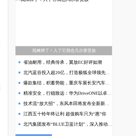
驱
我摊牌了！入了它我也凡尔赛贵族
省油耐用，经典传承，翼放EC好评如潮
北汽蓝谷投入超20亿，打造极狐全球领先的整车验证中心
爆款集结，积蓄势能，重庆车展长安汽车释放转型全域进阶
性
精准安全，行稳致远：华为DriveONE以卓越实力护航新能源车队成功进藏
技术流“放大招”，东风本田将发布全新新能源汽车品牌！
江西五十铃年终让利 超值购车只为“惠”你
北汽集团发布“BLUE卫蓝计划”，深入推动“双碳”目标落地