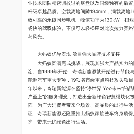
业技术团队精密调校过的底盘以及同级独有的后置
杆级卓越品质。空载离地间隙194mm，满载离地
效可靠的永磁同步电机，峰值功率为130kW，扭矩达
畅快的驾驭体验。不仅可以轻松应对此次拉力赛路
岛风光。
大蚂蚁优异表现 源自强大品牌技术支撑
大蚂蚁圆满完成挑战，展现其强大产品实力的
淀。自1999年开始，奇瑞新能源就开始进行节能与
能源汽车重大专项，19项省市级重点科技攻关项
年以来，奇瑞新能源在坚持“净世界 Yoo未来”
户至上”的服务理念，打造出全新绿色智慧模块化技
阵，为广大消费者带来全场景、高品质的出行生活
证，奇瑞新能源还隆重推出蚂蚁家族整车终身质保
护，带来无忧绿色出行生活。