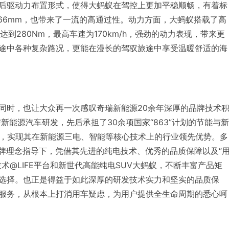
后驱动力布置形式，使得大蚂蚁在驾控上更加平稳顺畅，有着标
166mm，也带来了一流的高通过性。动力方面，大蚂蚁搭载了高
到280Nm，最高车速为170km/h，强劲的动力表现，带来更
途中各种复杂路况，更能在漫长的驾驭旅途中享受温暖舒适的海
同时，也让大众再一次感叹奇瑞新能源20余年深厚的品牌技术
新能源汽车研发，先后承担了30余项国家“863”计划的节能与新
目，实现其在新能源三电、智能等核心技术上的行业领先优势。多
的品牌理念指导下，凭借其先进的纯电技术、优秀的品质保障以及“
术@LIFE平台和新世代高能纯电SUV大蚂蚁，不断丰富产品矩
选择。也正是得益于如此深厚的研发技术实力和坚实的品质保
服务，从根本上打消用车疑虑，为用户提供全生命周期的悉心呵