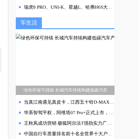
瑞虎8 PRO、UNI-K、星越L、哈弗H6S大比拼 现象级SUV如何选
车生活
绿色环保可持续 长城汽车持续构建低碳汽车
当真江南遇见真皮卡，江西五十铃D-MAX，美学与粗旷皆可兼得
华系智驾平权，阿维塔07 Pro+正式上市，将豪华车打进20万内
王秋凤成功营销 极狐阿尔法T强劲实力广为人知
中国自行车质量排名前十名全世界十大户外骑行自行车品牌排行榜