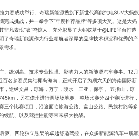
源汽车拉力赛成功举行。奇瑞新能源携旗下新世代高能纯电SUV大蚂蚁
满完成挑战，并一举拿下“年度推荐品牌”等多项大奖。这是大蚂
非凡表现“蚁”鸣惊人，充分彰显了大蚂蚁基于@LIFE平台打造
明了奇瑞新能源作为行业领航者深厚的品牌技术积淀和优秀的产
景需求。
广、级别高、技术专业性强、影响力大的新能源汽车赛事。12月
队近百名参赛员集结椰岛海南，正式开启了为期六天的海南国际新
市，途经文昌，琼海，万宁，陵水，三亚，保亭， 五指山，琼
745km，另在儋州进行两场场地赛。整场比赛分四个赛段进行，
赛三个比赛项目，沿途面临旅游公路、盘山公路、民族村路等多
的续航、以及驾控性能等带来极大挑战。
后置后驱、四轮独立悬架的卓越舒适驾控，在众多新能源汽车中脱颖