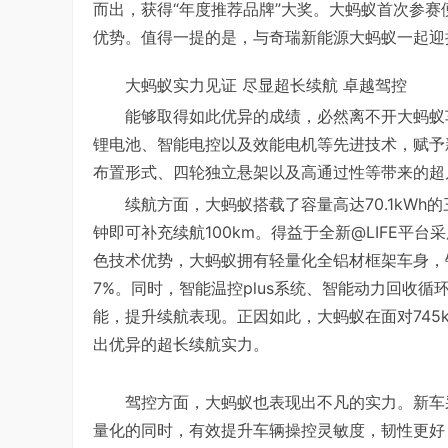
而出，获得“年度推荐品牌”大奖。大蚂蚁首次参
优势。值得一提的是，与奇瑞新能源大蚂蚁一起迎
大蚂蚁实力见证 尽显超长续航 卓越驾控
能够取得如此优异的成绩，必然离不开大蚂蚁
锂电池、智能电控以及效能电机等先进技术，赋予
布置形式、四轮独立悬架以及高通过性等带来的超
续航方面，大蚂蚁搭载了容量高达70.1kWh的
钟即可补充续航100km。得益于全新@LIFE
色技术优势，大蚂蚁拥有轻量化全铝材框架车身，铝
7%。同时，智能温控plus系统、智能动力回收
能，提升续航表现。正因如此，大蚂蚁在面对74
出优异的超长续航实力。
驾控方面，大蚂蚁也表现出不凡的实力。新车
量化的同时，有效提升车辆操控灵敏度，韧性更好