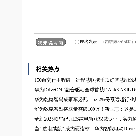
匿名发表
(内容限5至500
相关热点
150台交付里程碑！远程慧联携手顶好智慧能
华为DriveONE融合驱动全球首获DAkkS AS
华为乾崑智驾成豪车必配：53.2%份额远超行业
华为乾崑智驾搭载量突破100万！靳玉志：这是1
全新2025款星纪元ES纯电斩获权威认证，实力
当 “度电续航” 成为硬指标：华为智能电动Dri