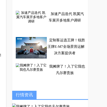
加速产品迭代 凯翼汽
车展开多地客户调研
定制客运选王牌！锐胜
王牌E-M7全场景营运解
决方案提供者
1
我摊牌了！入了它我也
凡尔赛贵族
浩思动力联手Hofer布
行情资讯
局高端传动市场 联合研
发高性能8挡变速箱