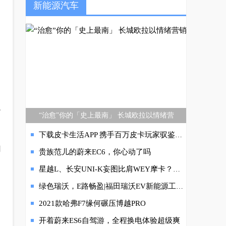
新能源汽车
积
“治愈”你的「史上最南」 长城欧拉以情绪营
下载皮卡生活APP 携手百万皮卡玩家驭鉴皮卡生活奇遇
用
贵族范儿的蔚来EC6，你心动了吗
星越L、长安UNI-K妄图比肩WEY摩卡？网友：凭什么？
绿色瑞沃，E路畅盈|福田瑞沃EV新能源工程车焕新上市
2021款哈弗F7缘何碾压博越PRO
开着蔚来ES6自驾游，全程换电体验超级爽