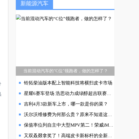
新能源汽车
当前混动汽车的“C位”领跑者，做的怎样了？
奇
铃拓柴油版本配上智能科技将横扫皮卡市场
集
星耀6赛车登场 浩思动力成绿醇超吉联赛核心技术伙伴
吉利4月3款新车上市，哪一款是你的菜？
沃尔沃维修费为何那么贵？原来不知道这两招
保值率位列自主中大型MPV第二！荣威iMAX8 DMH新陆尊即将上市
又双叒叕拿奖了！高端皮卡新标杆的全新一代D-MAX 这几波操作很“猛虎下山”