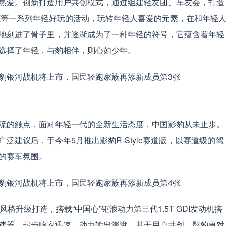
热爱。创新打造用户共创模式，通过组建轻友团、车友会，打造
机同框等一系列年轻好玩的活动，玩转年轻人喜爱的元素，在和年轻
地刻进了骨子里，并逐渐成为了一种年轻的符号，它蕴含着年轻
选择了年轻，与豹相伴，则心如少年。
流的触点，面对年轻一代的全新生活态度，中国影豹从未止步。
建议后，于今年5月推出影豹R-Style赛道版，以赛道级的驾
的赛车氛围。
风格升级打造，搭载“中国心”钜浪动力第三代1.5T GDI发动机搭
速器，起步响应迅速、动力输出澎湃。基于用户共创，影豹更对