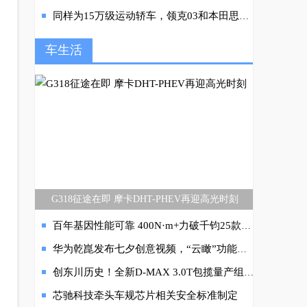
同样为15万级运动轿车，领克03和本田思域区别在哪里？
车生活
G318征途在即 摩卡DHT-PHEV再迎高光时刻
百年基因性能可靠 400N·m+力破千钧25款大将军焕芯升级
华为乾崑发布七夕创意视频，“云瞰”功能以科技重构浪漫与安全感
创东川历史！全新D-MAX 3.0T包揽量产组厂商杯冠亚季军，强势进入全场前十
芯驰科技牵头车规芯片相关安全标准制定