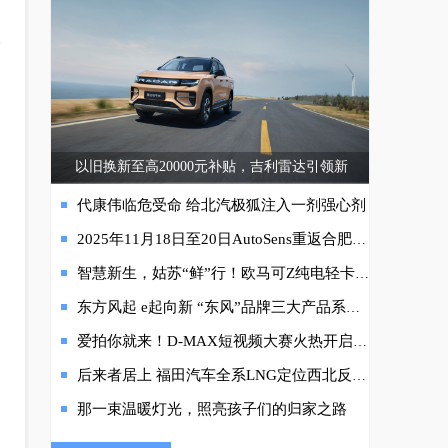
人
以旧换新至高20000元补贴，吉利雷达引领新
代康伟临危受命 给北汽极狐注入一剂强心剂
2025年11月18日至20日AutoSens重返合肥，InCabin迎来首秀
智慧新生，姑苏“鲜”行！欧马可Z纯电轻卡重新定义长三角冷链物流新标杆
东方风起 e起向新 “东风”品牌三大产品系列品牌“全列阵”首登广州车展
爱拍你就来！D-MAX短视频大赛火热开启，超多大奖等你拿！
后来者居上 福田汽车全系LNG定位西北反超先行者
那一束温暖灯光，照亮孩子们的归家之路