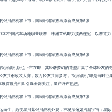
年CTCC中国汽车场地职业联赛，株洲首站即力揽两连冠，以赛道力
影豹银河战机版也上市在即，其轻奢梦幻的造型汇集了全球轻友的
”轻友共创改装大赛，数万轻友共同参与，“银河战机”即是当时征
州车展首度亮相即引爆全网关注，量产呼声热烈。
运而生。渐变星河紫银河战机外观，神秘深邃如浩瀚宇宙；星际