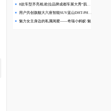
8款车型齐亮相,欧拉品牌成都车展大秀“肌肉”,或成最大赢家
用户共创旗舰大六座智能SUV蓝山DHT-PHEV亮相广州车展 魏牌深化全面To C战略
魅力女主身边的私属闺蜜——奇瑞小蚂蚁·魅