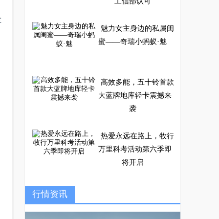
工信部认可
车
魅力女主身边的私属闺
蜜——奇瑞小蚂蚁·魅
高效多能，五十铃首款
大蓝牌地库轻卡震撼来
袭
热爱永远在路上，牧行
万里科考活动第六季即
将开启
2021辐轮王土拨鼠10
行情资讯
大进口中国碳纤维自行
车品牌排行榜