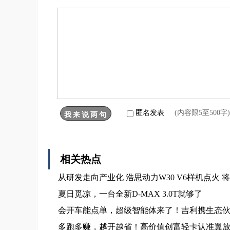
匿名发表
(内容限5至500
相关热点
从研发走向产业化 浩思动力W30 V6样机点火
夏日觅凉，一台全新D-MAX 3.0T就够了
会开车能点单，超级智能体来了！吉利携生态伙伴
多跑多赚，越开越省！高价值创富轻卡认准翼放