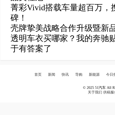
菁彩Vivid搭载车量超百万
碑！
壳牌挚美战略合作升级暨新
透明车衣买哪家？我的奔驰贴
于有答案了
首页
新闻
快讯
导购
新能源
今日
© 2025 51汽车 All Ri
关于我们
供稿服