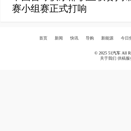
赛小组赛正式打响
首页
新闻
快讯
导购
新能源
今日
© 2025 51汽车 All Ri
关于我们
供稿服