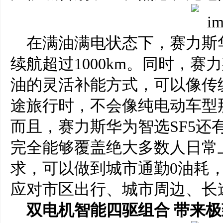
在满油满电状态下，赛力斯华
续航超过1000km。同时，赛
油的灵活补能方式，可以像传
途旅行时，不会像纯电动车型
而且，赛力斯华为智选SF5还有
完全能够覆盖绝大多数人日常
求，可以做到城市通勤0油耗
应对市区出行、城市周边、长
双电机智能四驱
组合
带来
极