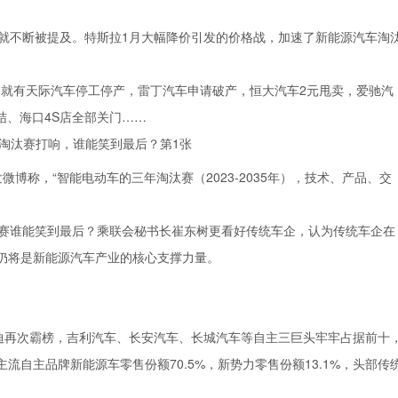
就不断被提及。特斯拉1月大幅降价引发的价格战，加速了新能源汽车淘
，就有天际汽车停工停产，雷丁汽车申请破产，恒大汽车2元甩卖，爱驰汽
结、海口4S店全部关门……
微博称，“智能电动车的三年淘汰赛（2023-2035年），技术、产品、交
赛谁能笑到最后？乘联会秘书长崔东树更看好传统车企，认为传统车企在
仍将是新能源汽车产业的核心支撑力量。
迪再次霸榜，吉利汽车、长安汽车、长城汽车等自主三巨头牢牢占据前十
自主品牌新能源车零售份额70.5%，新势力零售份额13.1%，头部传