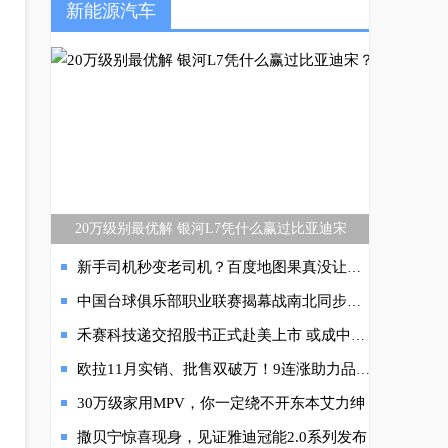
新能源汽车
20万级别最优解 银河L7凭什么赢过比亚迪宋
新手司机秒变老司机？百度地图果真没让我白等
中国台球俱乐部职业联赛揭幕战南北同步开杆 首届CBL联赛小组赛正式打响
禾赛科技递交招股书正式赴美上市 或成中概股风向标
欧拉11月实销、批售双破万！9连涨助力品牌登顶销冠
30万级家用MPV，你一定绕不开东本艾力绅
撒贝宁惊喜现身，见证雅迪冠能2.0系列发布