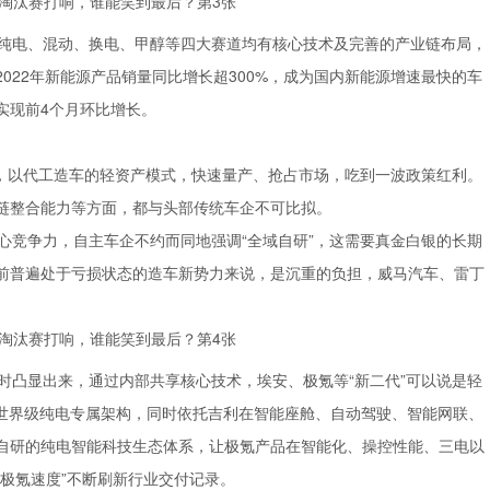
纯电、混动、换电、甲醇等四大赛道均有核心技术及完善的产业链布局，
022年新能源产品销量同比增长超300%，成为国内新能源增速最快的车
实现前4个月环比增长。
捧，以代工造车的轻资产模式，快速量产、抢占市场，吃到一波政策红利。
链整合能力等方面，都与头部传统车企不可比拟。
心竞争力，自主车企不约而同地强调“全域自研”，这需要真金白银的长期
前普遍处于亏损状态的造车新势力来说，是沉重的负担，威马汽车、雷丁
时凸显出来，通过内部共享核心技术，埃安、极氪等“新二代”可以说是轻
一世界级纯电专属架构，同时依托吉利在智能座舱、自动驾驶、智能网联、
自研的纯电智能科技生态体系，让极氪产品在智能化、操控性能、三电以
极氪速度”不断刷新行业交付记录。