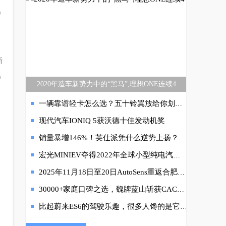
鹏
新
鹏
2020年造车新势力中的“黑马”,理想ONE连续4
一辆靠谱轻卡怎么选？五十铃翼放给你划重点
现代汽车IONIQ 5获沃德十佳发动机奖
销量暴增146%！英仕派凭什么逆势上扬？
宏光MINIEV夺得2022年全球小型纯电汽车销量冠军，限时惊喜价2.98万起回馈用户
2025年11月18日至20日AutoSens重返合肥，InCabin迎来首秀
30000+家庭口碑之选，魏牌蓝山斩获CACSI插电混动SUV用户满意度第一名
比起蔚来ES6的驾驶乐趣，很多人馋的是它的身子