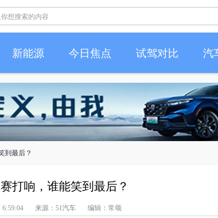
新能源
今日焦点
试驾对比
汽
笑到最后？
汰赛打响，谁能笑到最后？
 上午 6:59:04 来源：51汽车 编辑：常颂