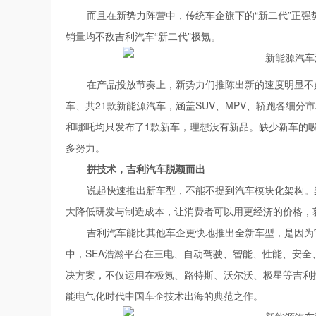
而且在新势力阵营中，传统车企旗下的“新二代”正
销量均不敌吉利汽车“新二代”极氪。
在产品投放节奏上，新势力们推陈出新的速度明显不
车、共21款新能源汽车，涵盖SUV、MPV、轿跑各细
和哪吒均只发布了1款新车，理想没有新品。缺少新车的吸
多努力。
拼技术，吉利汽车脱颖而出
说起快速推出新车型，不能不提到汽车模块化架构。
大降低研发与制造成本，让消费者可以用更经济的价格，
吉利汽车能比其他车企更快地推出全新车型，是因为
中，SEA浩瀚平台在三电、自动驾驶、智能、性能、安
决方案，不仅运用在极氪、路特斯、沃尔沃、极星等吉利
能电气化时代中国车企技术出海的典范之作。