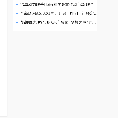
浩思动力联手Hofer布局高端传动市场 联合研发高性能8挡变速箱
全新D-MAX 3.0T盲订开启！即刻下订锁定三重大礼
梦想照进现实 现代汽车集团“梦想之屋”走进上海华星小学