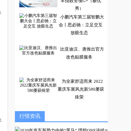
车指数全项G+（极优
秀）
汰
小鹏汽车第三届智鹏大
会丨思必驰：立足交互
放眼生态
比亚迪汉、唐推出官方
改色贴膜服务
为全家舒适而来 2022
重庆车展风光新580屡获
殊荣
，
9行万里，看大国百年
行情资讯
统
哈弗H9全国粉丝纵贯中
国之旅荣耀启航