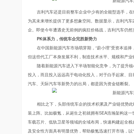
吉利汽车还是目前整车企业中少有的全能型选手，在
为其未来增长提供了更多想象空间。数据显示，吉利汽车2
企。即使今年遭遇史无前例的疯狂价格战，吉利汽车仍然
PK体系力，传统车企完胜新势力
在中国新能源汽车市场萌芽期，“蔚小理”受资本追
但这些代工厂本身发展不利，制造技术水平、规模和产业
随着新能源汽车进入下半场智能化竞争，为了提升核
投入，而且投入远远高于电动化投入，对于白手起家、目
汽车、天际汽车等新势力的出局，都是因为资金链断裂。
相比之下，头部传统车企的技术积累及产业链优势此
装上阵。比如极氪，从诞生之初就拥有SEA浩瀚架构这
车载芯片、低轨卫星等领域的全域布局，快速构建起全栈
及安全性方面具有明显优势，帮助极氪迅速打开市场，以“