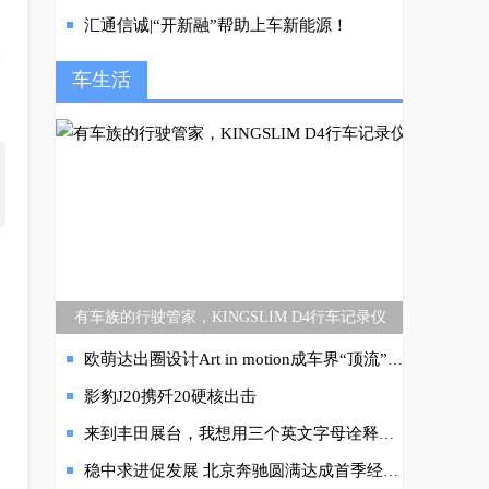
汇通信诚|“开新融”帮助上车新能源！
基
车生活
有车族的行驶管家，KINGSLIM D4行车记录仪
欧萌达出圈设计Art in motion成车界“顶流”，7月12日将上市
影豹J20携歼20硬核出击
来到丰田展台，我想用三个英文字母诠释下“bZ 大有可为”
稳中求进促发展 北京奔驰圆满达成首季经营目标