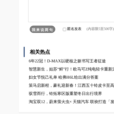
匿名发表
(内容限5至500
相关热点
6年22冠！D-MAX以硬核之躯书写王者征途
智慧新生，姑苏“鲜”行！欧马可Z纯电轻卡重
妇女节悦己礼单 哈弗H6L给出满分答案
策马启新程，豪礼迎新春！江西五十铃皮卡至高综
驭雪而行，铃拓寒区版重塑冬日出行境界
淘宝双12，蔚来萤火虫× 天猫汽车 联袂打造「