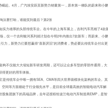
强势崛起。4月，广汽埃安跃至新势力销量第一，原本第一梯队的蔚来和小
如实力雄厚的头部传统车企。在今年的上海车展上，吉利汽车亮相了4款
分市场，仅一个吉利银河系列就计划在今明2年内推出7款新车；而蔚来、小
引力，新势力们要想赢得“喜新厌旧”的消费者，势必要比传统车企付出更
架构不仅能大大缩短新车研发周期，还可以让众多车型的零部件通用，大
获得更好的用车体验。
它是传统车企中唯一拥有SEA、CMA等四大世界级模块化架构的车企。其
全、空间等方面都处于行业领先水平，是目前全球最高效的智能电动汽车解
控股集团旗下的高端品牌，去年还授权给波兰电动汽车制造商EMP，是智