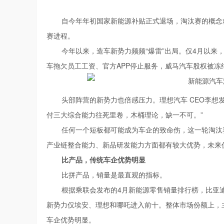
自今年年初国家新能源补贴正式退场，淘汰赛的概念
赛进程。
今年以来，造车新势力频频“爆雷”出局。仅4月以来
车拖欠员工工资、官方APP停止服务，威马汽车股权被冻
头部阵营的新势力也倍感压力。理想汽车 CEO李想发
付三大综合能力往死里卷，木桶理论，缺一不可。”
任何一个短板都可能成为车企的致命伤，这一轮淘汰
产业链整合能力、新品研发能力方面都有较大优势，未来
比产品，传统车企优势明显
比拼产品，销量是最直观的指标。
根据乘联会发布的4月新能源零售销量排行榜，比亚
新势力仅埃安、理想和哪吒进入前十。整体市场份额上，主流
车企优势明显。