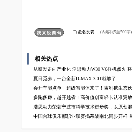
匿名发表
(内容限5至500
相关热点
从研发走向产业化 浩思动力W30 V6样机点火
夏日觅凉，一台全新D-MAX 3.0T就够了
会开车能点单，超级智能体来了！吉利携生态伙伴
多跑多赚，越开越省！高价值创富轻卡认准翼放
浩思动力荣获宁波市科学技术进步奖，以原创
中国台球俱乐部职业联赛揭幕战南北同步开杆 首