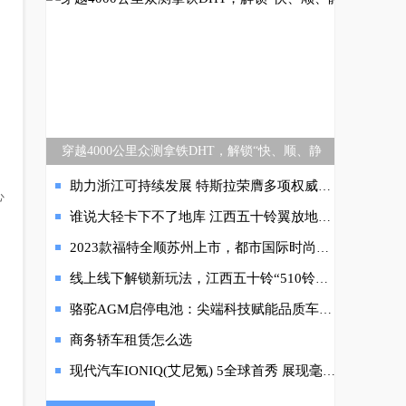
穿越4000公里众测拿铁DHT，解锁“快、顺、静
助力浙江可持续发展 特斯拉荣膺多项权威奖项 –特斯拉携手浙江共赴纯电之约
心
谁说大轻卡下不了地库 江西五十铃翼放地库版开创新标杆
。
2023款福特全顺苏州上市，都市国际时尚全能轻客开启行业合作第一站
线上线下解锁新玩法，江西五十铃“510铃聚日”开拓生活新方式
骆驼AGM启停电池：尖端科技赋能品质车生活
商务轿车租赁怎么选
现代汽车IONIQ(艾尼氪) 5全球首秀 展现毫不妥协的环保电动性能