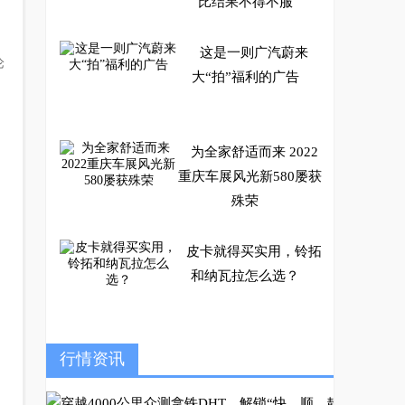
比结果不得不服
这是一则广汽蔚来
论
大“拍”福利的广告
为全家舒适而来 2022
重庆车展风光新580屡获
殊荣
皮卡就得买实用，铃拓
和纳瓦拉怎么选？
女性用车颠覆者全新元
行情资讯
Pro，三好女神元气之
选！