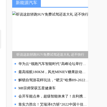
新能源汽车
听说这款轿跑SUV免费试驾还送大礼 还不快行
华为云“领跑汽车智能时代”高峰论坛举行，探讨智慧出行发展与创新
最高续航180KM，风光MINIEV糖果款动力曝光
解锁自驾游花样玩法，“硬汉”哈弗H9-2022款陪你去旅行
M8宗师荣获五星健康车
会开车能点单，超级智能体来了！吉利携生态伙伴亮相WAIC
靠实力胜出！艾瑞泽8力斩“2022中国十佳车身评选”大奖，再次掌握“流量密码”