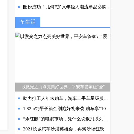
圈粉成功！几何E加入年轻人潮流单品必购清单
车生活
以微光之力点亮美好世界，平安车管家让“爱”
助力打工人年末购车，淘车二手车星级服务“照亮”春节回家路
1.82m纯平长箱金刚炮好礼来袭 购车享“1000抵6000”
“杀红眼”的电混市场，凭什么说银河系列让人看好？
2021长城汽车沙漠英雄会，再聚沙场狂欢