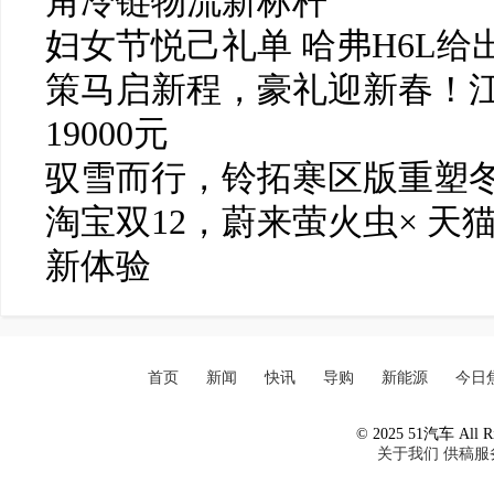
角冷链物流新标杆
妇女节悦己礼单 哈弗H6L给
策马启新程，豪礼迎新春！
19000元
驭雪而行，铃拓寒区版重塑
淘宝双12，蔚来萤火虫× 天
新体验
首页
新闻
快讯
导购
新能源
今日
© 2025 51汽车 All Ri
关于我们
供稿服