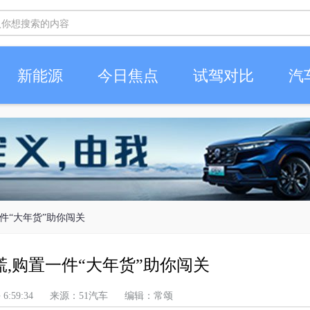
新能源
今日焦点
试驾对比
汽
一件“大年货”助你闯关
慌,购置一件“大年货”助你闯关
 上午 6:59:34 来源：51汽车 编辑：常颂