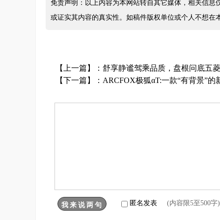
免责声明：以上内容为本网站转自其它媒体，相关信息
或证实其内容的真实性。如稿件版权单位或个人不想在
【上一篇】：
舒享静谧驾乘品质，盘根问底五
【下一篇】：
ARCFOX极狐αT:一款“有背景”
匿名发表
(内容限5至500