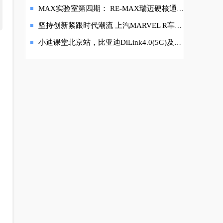
MAX实验室第四期： RE-MAX瑞迈硬核通关高原性能终极“大考”
坚持创新紧跟时代潮流 上汽MARVEL R车载5G领先一步
小迪课堂北京站，比亚迪DiLink4.0(5G)及丹拿音响技术品鉴会重拳出击