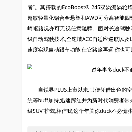
者”。其搭载的EcoBoost® 245双涡流涡
超敏轻量化铝合金悬架和AWD可分离智能四
崎岖路况亦可无视任意驰骋。面对长途驾驶容易疲
级自动驾驶技术,全速域ACC自适应巡航以及L
速度实现自动跟车功能,任它路途再远,你也可
自锐界PLUS上市以来,其便凭借出色的
统等buff加持,迅速蹿红并为新时代消费者
级SUV”护驾,相信我,这个年关你duck不