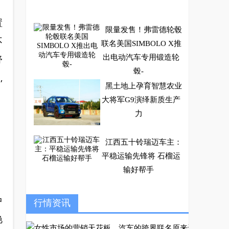
置
限量发售！弗雷德轮毂
不
联名美国SIMBOLO X推
舒
出电动汽车专用锻造轮
毂-
,
黑土地上孕育智慧农业
大将军G9演绎新质生产
力
江西五十铃瑞迈车主：
平稳运输先锋将 石榴运
输好帮手
中
实力担当！宇通T7揽
行情资讯
获全国政府采购集采年
艳
会四项大奖