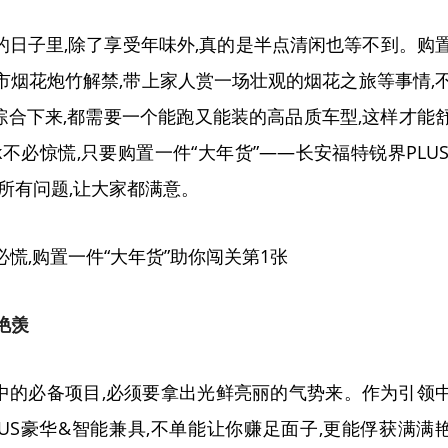
圆的日子里,除了享受年味外,真的是半点清闲也等不到。购
市烟花炮竹解禁,带上家人赏一场壮观的烟花之旅等事情,
合下来,都需要一个能跑又能装的高品质车型,这样才能
不必惊慌,只要购置一件“大年货”——长安福特锐界PLUS
决所有问题,让大家都满意。
艳羡
中的必备项目,必须要拿出光鲜亮丽的气势来。作为引领
PLUS豪华&智能兼具,不单能让你赚足面子,更能俘获满满