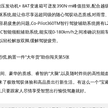
轮增压发动机+ 8AT变速箱可迸发390N·m峰值扭矩,配合越
驱系统,能让你尽享远超同级的随心驾驭动态质感,对雨雪
惫的问题,Co-Pilot360TM智行驾驶辅助系统拥有L
C智能领航辅助系统,能实现0-180km/h之间准确识别前
以轻松解放双脚,缓解驾驶疲劳。
空间、豪华的质感、睿智的“大脑”,以及随时炸街的高性能
带来了极致驾驭体验和高品质出行新生活。有这么一个“宝
必慌张,只要跟家人尽情享受智慧出行愉悦驾趣就好。