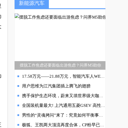
新能源汽车
里
功
大
摆脱工作焦虑还要面临出游焦虑？问界M5助你
动
17.58万元——21.88万元，智能汽车人WEY摩卡强势登陆
用户思维为江汽集团插上腾飞的翅膀
携手保护生态环境，蔚来又填世界级大咖合作伙伴
全国装机量最大! 上汽通用五菱GSEV 高性能动力蓄电池系统北京亮相
男性的“灵魂拷问”来了：究竟如何平衡事业和家庭？
王
极狐、王凯两大顶流再度合体，CP粉早已按捺不住