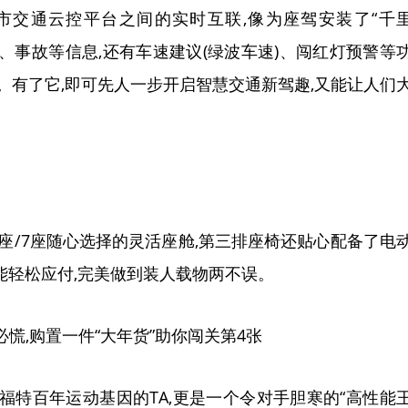
市交通云控平台之间的实时互联,像为座驾安装了“千
堵、事故等信息,还有车速建议(绿波车速)、闯红灯预警等
。有了它,即可先人一步开启智慧交通新驾趣,又能让人们
拥有5座/7座随心选择的灵活座舱,第三排座椅还贴心配备了电
能轻松应付,完美做到装人载物两不误。
传承福特百年运动基因的TA,更是一个令对手胆寒的“高性能