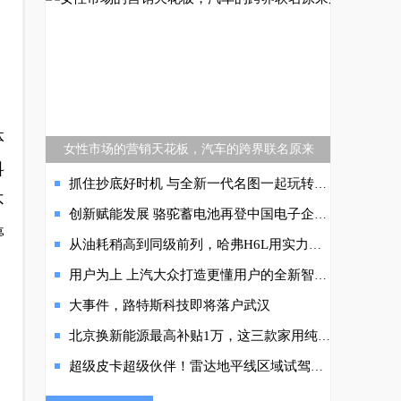
体
女性市场的营销天花板，汽车的跨界联名原来
科
抓住抄底好时机 与全新一代名图一起玩转黄金假期
不
创新赋能发展 骆驼蓄电池再登中国电子企业百强榜
停
从油耗稍高到同级前列，哈弗H6L用实力证名
用户为上 上汽大众打造更懂用户的全新智能体验
大事件，路特斯科技即将落户武汉
北京换新能源最高补贴1万，这三款家用纯电中型SUV是时候选择了
超级皮卡超级伙伴！雷达地平线区域试驾会首站在成都热辣开跑
。