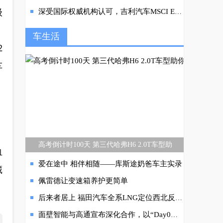
级
深受国际权威机构认可，吉利汽车MSCI ESG评级提升至AA
、
车生活
2
车
高考倒计时100天 第三代哈弗H6 2.0T车型助
血
爱在途中 相伴相随——库斯途奶爸车主实录
藏
佩雷德让变速箱养护更简单
后来者居上 福田汽车全系LNG定位西北反超先行者
面壁智能与高通宣布深化合作，以“Day0适配”共筑端侧AI新基建