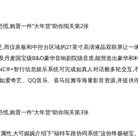
足,而仪表板和中控台区域的21英寸高清液晶双联屏让一
及丹麦国宝级B&O豪华音响剧院级音质,能营造出豪华和
NC®+智行信息娱乐系统可完成如真人对话般多轮交互,
如爱奇艺、QQ音乐、喜马拉雅等海量影音资源,并提供
属性,大可娓娓介绍下“福特车路协同系统”这份终极秘宝