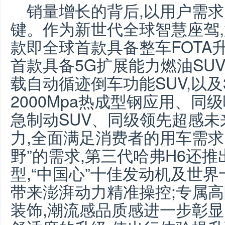
销量增长的背后,以用户需
键。作为新世代全球智慧座驾,
款即全球首款具备整车FOTA
首款具备5G扩展能力燃油SU
载自动循迹倒车功能SUV,以
2000Mpa热成型钢应用、同
急制动SUV、同级领先超感未
力,全面满足消费者的用车需求
野”的需求,第三代哈弗H6还推
型,“中国心”十佳发动机及世
带来澎湃动力精准操控;专属高
装饰,潮流感品质感进一步彰显