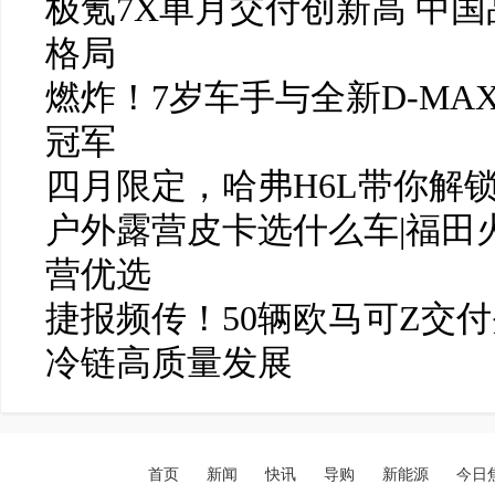
极氪7X单月交付创新高 中
格局
燃炸！7岁车手与全新D-MAX
冠军
四月限定，哈弗H6L带你解
户外露营皮卡选什么车|福田
营优选
捷报频传！50辆欧马可Z交
冷链高质量发展
首页
新闻
快讯
导购
新能源
今日