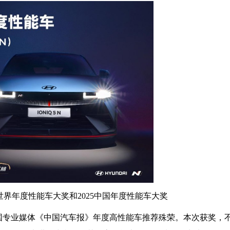
获2024世界年度性能车大奖和2025中国年度性能车大奖
度获得中国专业媒体《中国汽车报》年度高性能车推荐殊荣。本次获奖，