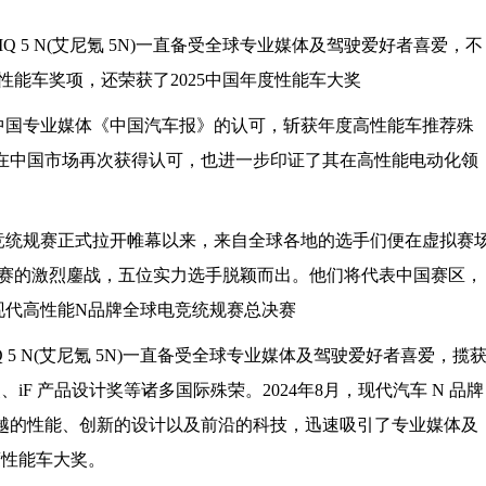
NIQ 5 N(艾尼氪 5N)一直备受全球专业媒体及驾驶爱好者喜爱，不
性能车奖项，还荣获了2025中国年度性能车大奖
)再度获得中国专业媒体《中国汽车报》的认可，斩获年度高性能车推荐殊
 5N)在中国市场再次获得认可，也进一步印证了其在高性能电动化领
全球电竞统规赛正式拉开帷幕以来，来自全球各地的选手们便在虚拟赛
赛的激烈鏖战，五位实力选手脱颖而出。他们将代表中国赛区，
加现代高性能N品牌全球电竞统规赛总决赛
Q 5 N(艾尼氪 5N)一直备受全球专业媒体及驾驶爱好者喜爱，揽
大奖、iF 产品设计奖等诸多国际殊荣。2024年8月，现代汽车 N 品牌
其凭借卓越的性能、创新的设计以及前沿的科技，迅速吸引了专业媒体及
度性能车大奖。