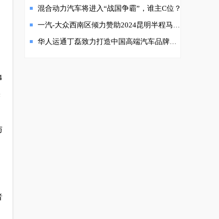
混合动力汽车将进入“战国争霸”，谁主C位？
一汽-大众西南区倾力赞助2024昆明半程马拉松
华人运通丁磊致力打造中国高端汽车品牌，以共创推动产品与体验持续进化
4
实
与
者