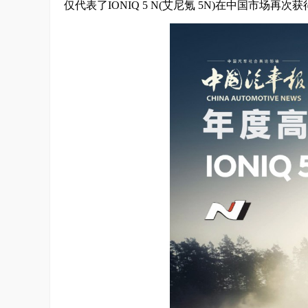
仅代表了IONIQ 5 N(艾尼氪 5N)在中国市