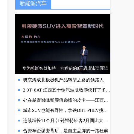
新能源汽车
华为乾崑智驾加持，方程豹豹8正式上市，开
樊京涛成北极极狐产品转型之路的领路人
2.0T+8AT 江西五十铃汽油版牧游侠打了多少人的脸
处在越野巅峰和颜值巅峰的皮卡——江西五十铃D-MAX
城市SUV也能有野性，拿铁DHT-PHEV挑战北京西山沟越野场
连续增长11个月 江铃福特轻客2月同比大增118.81%
合资车企谋变背后，是自主品牌的一路狂飙