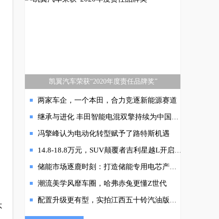
凯翼汽车荣获“2020年度责任品牌奖”
两家车企，一个本田，合力竞逐新能源赛道
继承与进化 丰田智能电混双擎持续为中国消费者带来喜悦
冯擎峰认为电动化转型赋予了路特斯机遇
14.8-18.8万元，SUV颠覆者吉利星越L开启全球预售
储能市场逐鹿时刻：打造储能专用电芯产品力是关键
潮流美学风靡车圈，哈弗赤兔更懂Z世代
配置升级更有型，实拍江西五十铃汽油版铃拓
不