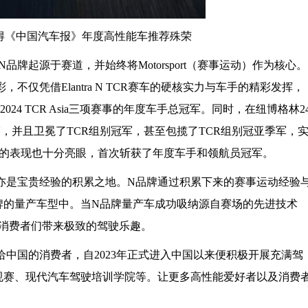
5N)获得《中国汽车报》年度高性能车推荐殊荣
牌起源于赛道，并始终将Motorsport（赛事运动）作为核心。
不仅凭借Elantra N TCR赛车的硬核实力与车手的精彩发挥，
Tour以及 2024 TCR Asia三项赛事的年度车手总冠军。同时，在纽博格林2
，并且卫冕了TCR组别冠军，甚至包揽了TCR组别冠亚季军，
C中的表现也十分亮眼，首次斩获了年度车手和领航员冠军。
亦是宝贵经验的积累之地。N品牌通过积累下来的赛事运动经验
到N品牌的量产车型中。当N品牌量产车成功吸纳源自赛场的先进技术
消费者们带来极致的驾驶乐趣。
中国的消费者，自2023年正式进入中国以来便积极开展充满驾
规赛、现代汽车驾驶培训学院等。让更多高性能爱好者以及消费