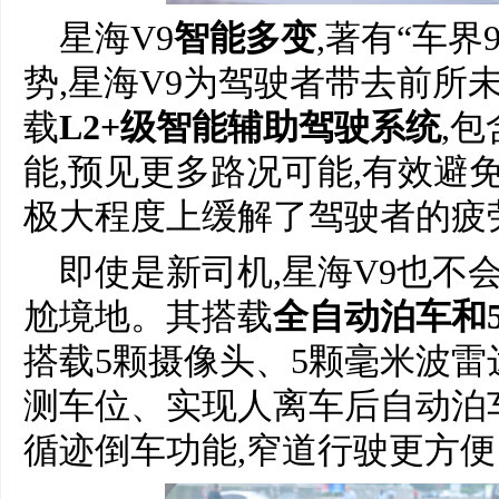
星海V9
智能多变
,著有“车界
势,星海V9为驾驶者带去前所
载
L2+级智能辅助驾驶系统
,
能,预见更多路况可能,有效避免
极大程度上缓解了驾驶者的疲
即使是新司机,星海V9也不
尬境地。其搭载
全自动泊车和
搭载5颗摄像头、5颗毫米波雷
测车位、实现人离车后自动泊
循迹倒车功能,窄道行驶更方便