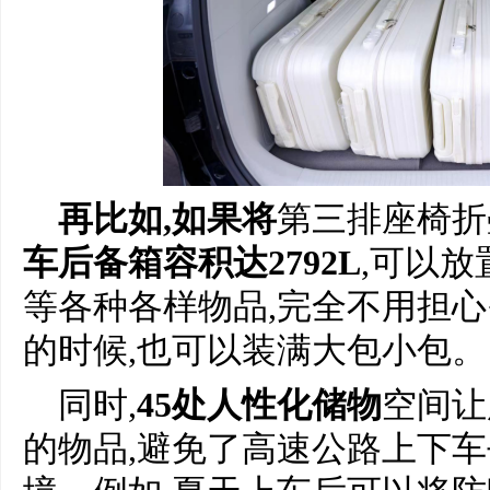
再比如,如果将
第三排座椅折
车后备箱容积达27
92L
,可以
等各种各样物品,完全不用担
的时候,也可以装满大包小包。
同时,
45处人性化储物
空间让
的物品,避免了高速公路上下