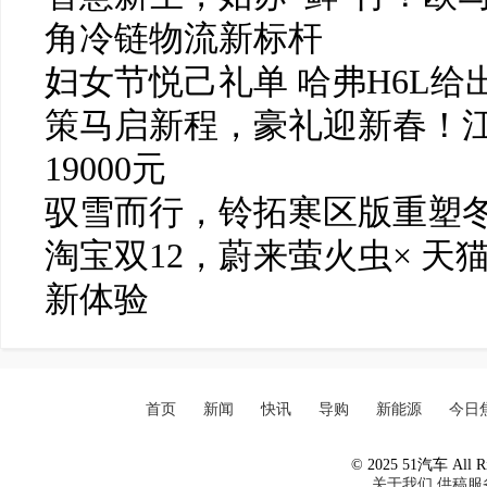
角冷链物流新标杆
妇女节悦己礼单 哈弗H6L给
策马启新程，豪礼迎新春！
19000元
驭雪而行，铃拓寒区版重塑
淘宝双12，蔚来萤火虫× 天
新体验
首页
新闻
快讯
导购
新能源
今日
© 2025 51汽车 All Ri
关于我们
供稿服