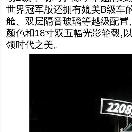
世界冠军版还拥有媲美B级车
舱、双层隔音玻璃等越级配置
颜色和18寸双五幅光影轮毂,
领时代之美。