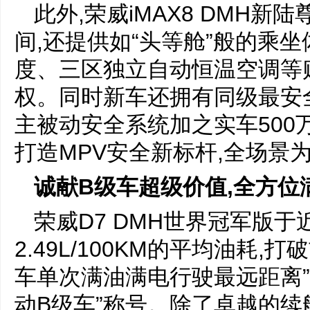
此外,荣威iMAX8 DMH
间,还提供如“头等舱”般的乘坐
度、三区独立自动恒温空调等
权。同时新车还拥有同级最安
主被动安全系统加之实车500
打造MPV安全新标杆,全场景
诚献B级车超级价值,全方位
荣威D7 DMH世界冠军版于近
2.49L/100KM的平均油耗
车单次满油满电行驶最远距离”
动B级车”称号。除了卓越的续航