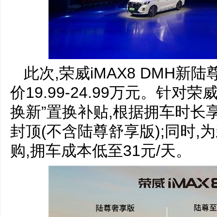
此次,荣威iMAX8 DMH新
价19.99-24.99万元。针
换新”置换补贴,根据拥车时长享5
封顶(不含陆尊舒享版);同时,
购,拥车成本低至31元/天。