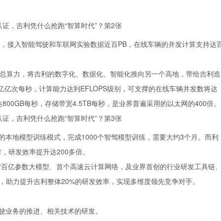
台，接入智能驾驶和车联网实验数据近百PB，在线车辆的并发计算支持达
次总算力，将吉利的数字化、数据化、智能化推向另一个高地，带给吉利造
0亿亿次每秒，计算能力达到EFLOPS级别，可支撑的在线车辆并发数将达
00GB每秒，存储带宽4.5TB每秒，是业界普遍采用的以太网的400倍。
本地模型训练模式，完成1000个智驾模型训练，需要大约3个月。而利
，研发效率提升达200多倍。
“百亿参数大模型、首个高速云计算网络，及业界首创的行业研发工具链
”，助力提升吉利整体20%的研发效率，实现多维度领先竞争对手。
驶业务的推进、相关技术的研发。