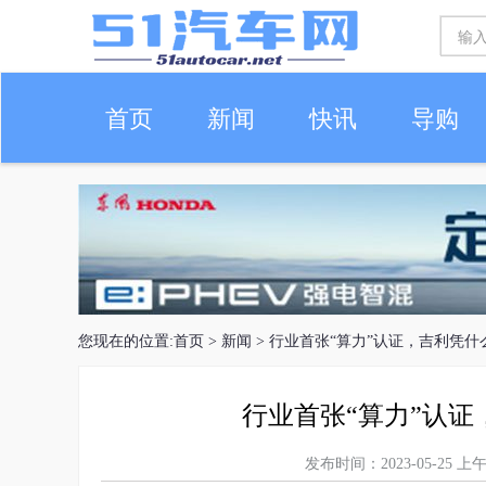
首页
新闻
快讯
导购
车生活
您现在的位置:
首页
>
新闻
> 行业首张“算力”认证，吉利凭什
行业首张“算力”认证
发布时间：2023-05-25