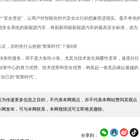
个“安全堡垒”，让用户对智能化时代安全出行的想象照进现实。毫不夸张
电池安全系统的新能源汽车，将刷新同级新能源汽车的最高安全标准，成为
快鱼吃慢鱼，而不是大鱼吃小鱼。尤其当技术发生颠覆性变革，速度往往
智算中心的算力优势、技术优势和安全优势，构筑起一条竞品难以逾越的
自己的“智算时代”。
仅为传递更多信息之目的，不代表本网观点，亦不代表本网站赞同其观点
本网发布，可与本网联系，本网视情况可立即将其撤除。
分享到：