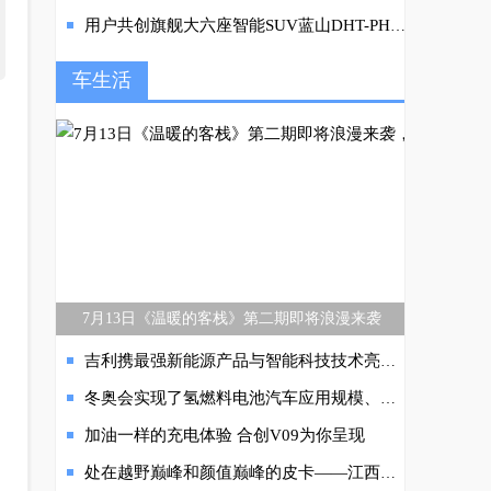
用户共创旗舰大六座智能SUV蓝山DHT-PHEV亮相广州车展 魏牌深化全面To C战略
车生活
7月13日《温暖的客栈》第二期即将浪漫来袭
吉利携最强新能源产品与智能科技技术亮相中国首届链博会
冬奥会实现了氢燃料电池汽车应用规模、应用场景、保障服务及管理创新等多重突破
加油一样的充电体验 合创V09为你呈现
处在越野巅峰和颜值巅峰的皮卡——江西五十铃D-MAX