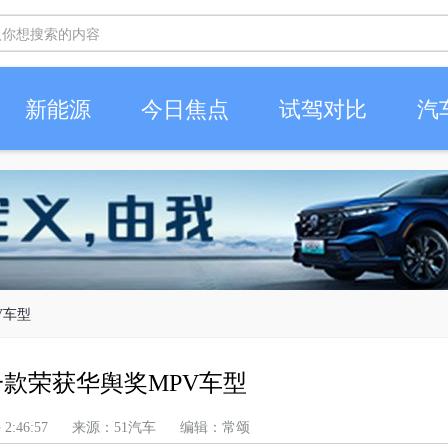
新能源
今日焦点
试驾对比
汽
V车型
一款荣获华舆奖MPV车型
 上午 2:46:57 来源：51汽车 编辑：常颂