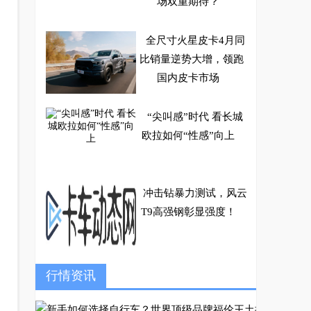
场双重期待？
全尺寸火星皮卡4月同
比销量逆势大增，领跑
国内皮卡市场
“尖叫感”时代 看长城
欧拉如何“性感”向上
冲击钻暴力测试，风云
T9高强钢彰显强度！
哈弗赤兔缘何圈粉新生
行情资讯
代？智能配置、强劲动
力、提升用户价值才是