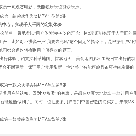
排成员一同观赏电影，既能独乐乐也能众乐乐。
为中心，实现千人千面的定制体验
么简单，秉承着以“用户体验为中心”的理念，M8宗师能实现千人千面的
组合，比如对小祺说一声“我要去兜风”这个固定的指令下，是根据用户习
地图都会迅速切换到用户所喜欢的界面。
属出行体验，如支持种草地图、探索地图、美食地图多种围绕日常出行的功
能还会不断更新，保证用户常用常新，也让整个智能座舱具备可持续发展的
新着用户的认知。回到“华舆奖”的初衷，是想在华夏大地找出一款让用户
互智能座舱做到了。同时，也让更多用户看到中国智造的硬实力。未来M8