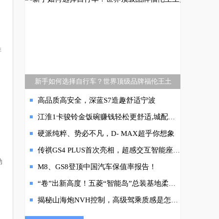
关键
排
新手如何选择自行车？世界顶级品牌福伦王土
高品质高安全，深蓝S7造趣舒适宁波
、
江淮1卡骏铃金饭碗赚钱轻松更舒适,城配物流神助攻
硬派纯粹、势必不凡，D- MAX超乎你想象
传祺GS4 PLUS首次亮相，超感交互智能座舱吸睛
动
M8、GS8登顶中国汽车保值率报告！
“卷”出新高度！五菱“智能岛”总装基地柔性化程度创新高
揭秘山海炮NVH控制，高级驾乘质感是怎么来的