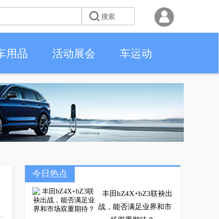
车用品
活动展会
车运动
今日热点
丰田bZ4X+bZ3联袂出
战，能否满足业界和市