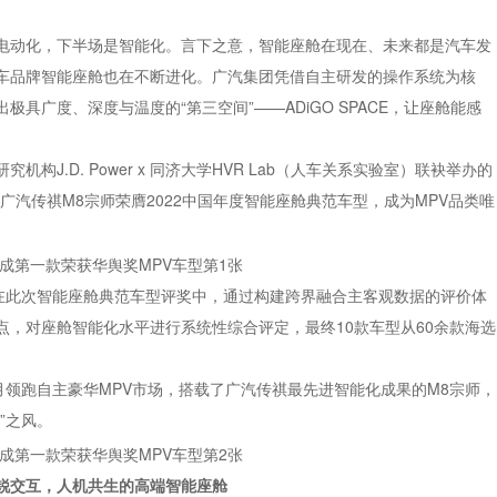
电动化，下半场是智能化。言下之意，智能座舱在现在、未来都是汽车发
车品牌智能座舱也在不断进化。广汽集团凭借自主研发的操作系统为核
具广度、深度与温度的“第三空间”——ADiGO SPACE，让座舱能感
机构J.D. Power x 同济大学HVR Lab（人车关系实验室）联袂举办的
舱的广汽传祺M8宗师荣膺2022中国年度智能座舱典范车型，成为MPV品类唯
，在此次智能座舱典范车型评奖中，通过构建跨界融合主客观数据的评价体
，对座舱智能化水平进行系统性综合评定，最终10款车型从60余款海选
个月领跑自主豪华MPV市场，搭载了广汽传祺最先进智能化成果的M8宗师，
”之风。
敏锐交互，人机共生的高端智能座舱