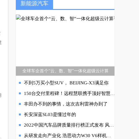
新能源汽车
百
惯
全球车企首个“云、数、智”一体化超级云计算
不到5万买小型SUV， BEIJING-X3满足你
150台交付里程碑！远程慧联携手顶好智慧能源共建国资平台绿色运力生态
用
丰田办不到的事情，这次吉利雷神办到了
长安深蓝SL03是懂过年的
2022中国汽车品牌质量排行榜正式发布 风光品牌荣登燃油车品牌榜TOP10
从研发走向产业化 浩思动力W30 V6样机点火 将落地莲花高性能产品线