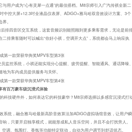
与用户成为“心有灵犀一点通”的最佳搭档。M8宗师引入广汽传祺全新二
吋中控大屏+12.3吋全液晶仪表屏、ADiGO+雅马哈双音效设计方案、3个
边界。
了前后排四音区交互系统，这套音频识别能照顾到更多乘客需求，无论是前
在二排乘客随时可以喊出“你好小祺，空调开大点”，系统都会马上响应执
驾驶员监控系统，小祺还能实现分心提醒、疲劳提醒、智能通风、通话降噪
随地为车内成员提供服务与关怀。
万享有百万豪车级沉浸式体验
着的科技硬件外，如何表达它的科技豪华？M8宗师选择以多感官沉浸式打
双音效系统，融合雅马哈最新高阶音效算法加ADiGO虚拟场馆音效，让用户瞬
音响，只要开启独享模式，就能形成私人音乐空间，并且不会打扰旁人。
节、空调、氛围灯、香氛等功能特定联动，自动为用户调节到舒适状态。