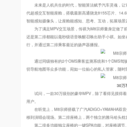
未来是人机共生的时代，智能算法赋予汽车灵魂，让它
代超感交互智能座舱，搭载最新高通骁龙8155芯片、14.6
智能感知摄像头，让座舱能感知、思考、互动，拓展场景
为了满足MPV交互场景，传祺为M8宗师量身定做
还是第二排都能以毫秒级语音唤醒召唤出助手小祺。如坐
行，并通过第二排乘客最近的扬声器播报。
通过同级独有的2个OMS乘客监测系统和1个DMS
切导航地图等众多功能，宛如一位贴心的私人管家，随时
30
试问，一款30万级别的豪华MPV，除了看得见摸得
用户。
在听觉上，M8宗师搭载了广汽ADiGO+YAMAHA
移到演唱会现场。第二排座椅上，两个独立的雅马哈头枕
第二排多功能独立座椅的一键SPA功能，对座椅调