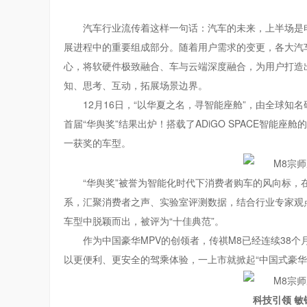
汽车行业流传着这样一句话：汽车的未来，上半场是
展进程中的重要组成部分。随着用户需求的变更，
各大汽
心，将软硬件极致融合、车与云端深度融合，为用户打造出极
知、思考、互动，拓展场景边界。
12月16日，“以华夏之名，寻智能座舱”，由全球知名研究
首届“华舆奖”结果出炉！搭载了ADiGO SPACE智能座
一获奖的车型。
“华舆奖”被誉为智能化时代下消费者购车的风向标
系，汇聚消费者之声、实验室评测数据，结合行业专家观点
车型中脱颖而出，被评为“十佳典范”。
作为中国豪华MPV的创领者，传祺M8已经连续38
以更便利、更安全的驾乘体验，一上市就掀起“中国式豪华
科技引领 