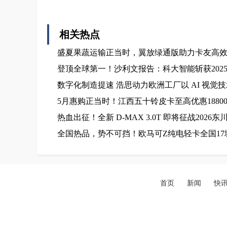
相关热点
盛夏果蔬运输正当时，翼放绿通版助力卡友高
登顶全球第一！沙利文报告：科大智能斩获202
数字化制造提速 浩思动力欧洲工厂以 AI 视觉
5月惠购正当时！江西五十铃皮卡至高优惠1880
热血出征！全新 D-MAX 3.0T 即将征战2026
全国热品，势不可挡！欧马可Z纯电轻卡全国1
首页
新闻
快