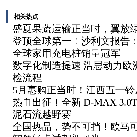
相关热点
盛夏果蔬运输正当时，翼放
登顶全球第一！沙利文报告：
全球家用充电桩销量冠军
数字化制造提速 浩思动力欧洲
检流程
5月惠购正当时！江西五十铃皮
热血出征！全新 D-MAX 3.0
泥石流越野赛
全国热品，势不可挡！欧马可