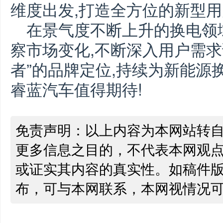
维度出发,打造全方位的新型用
在景气度不断上升的换电领
察市场变化,不断深入用户需求
者”的品牌定位,持续为新能源
睿蓝汽车值得期待!
免责声明：以上内容为本网站转
更多信息之目的，不代表本网观
或证实其内容的真实性。如稿件
布，可与本网联系，本网视情况