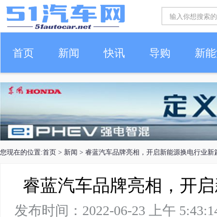
首页
新闻
快讯
导购
新能
车生活
您现在的位置:
首页
>
新闻
> 睿蓝汽车品牌亮相，开启新能源换电行业新
睿蓝汽车品牌亮相，开启
发布时间：2022-06-23 上午 5