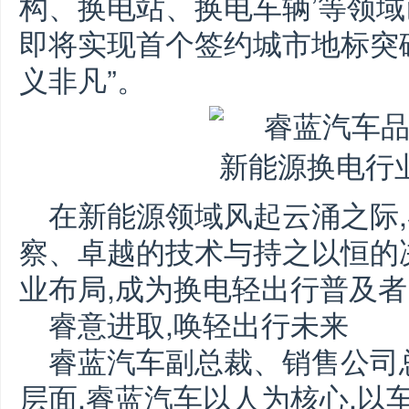
构、换电站、换电车辆’等领域
即将实现首个签约城市地标突
义非凡”。
在新能源领域风起云涌之际
察、卓越的技术与持之以恒的
业布局,成为换电轻出行普及者
睿意进取,唤轻出行未来
睿蓝汽车副总裁、销售公司
层面,睿蓝汽车以人为核心,以