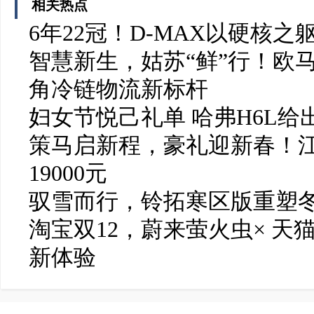
相关热点
6年22冠！D-MAX以硬核
智慧新生，姑苏“鲜”行！欧
角冷链物流新标杆
妇女节悦己礼单 哈弗H6L给
策马启新程，豪礼迎新春！
19000元
驭雪而行，铃拓寒区版重塑
淘宝双12，蔚来萤火虫× 天
新体验