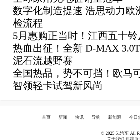
数字化制造提速 浩思动力欧洲
检流程
5月惠购正当时！江西五十铃皮
热血出征！全新 D-MAX 3.0
泥石流越野赛
全国热品，势不可挡！欧马可
智领轻卡试驾新风尚
首页
新闻
快讯
导购
新能源
今日
© 2025 51汽车 All Ri
关于我们
供稿服