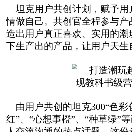
坦克用户共创计划，
赋予用
情做自己
。共创官全程参与产
造出用户真正喜欢、实用的潮
下生产出的产品，
让
用户天生
由用户共创的
坦克
300“
色彩
红
”
、
“
心想事橙
”
、
“
种草绿
”
等
人交流沟通的
热点
话题
，这份