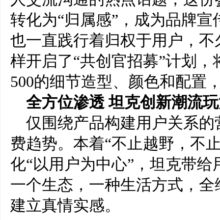
转化为“归属感”，成为品牌宣
也一直践行着归权
于
用户，
不
样
开启了
“
共创官招募
”
计划，
500的细节造型、颜色和配置
全方位渗透 坦克
创新潮流玩
仅围绕产品构建用户关系的
费趋势。本着“不止越野
，
不
化“以用户为中心”，坦克
带给
一个生态，一种生活方式，
全
建立真情实感。