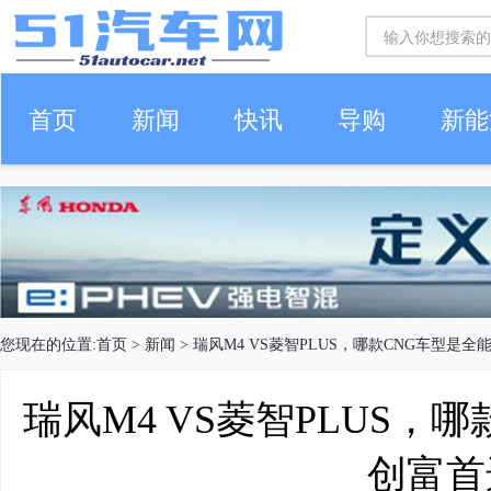
首页
新闻
快讯
导购
新能
车生活
您现在的位置:
首页
>
新闻
> 瑞风M4 VS菱智PLUS，哪款CNG车型是
瑞风M4 VS菱智PLUS，
创富首