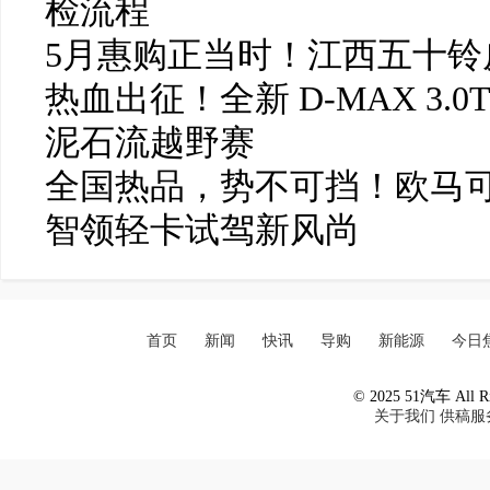
检流程
5月惠购正当时！江西五十铃皮
热血出征！全新 D-MAX 3.0
泥石流越野赛
全国热品，势不可挡！欧马可
智领轻卡试驾新风尚
首页
新闻
快讯
导购
新能源
今日
© 2025 51汽车 All Ri
关于我们
供稿服