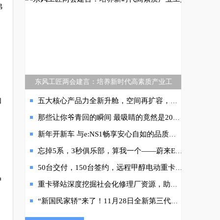
弗
东风工匠两会建言：培养新时代高素质产业工
和
五大核心产品力全新升舱，空间再扩容，后备箱可装7个20寸行李箱
那些让你爷青回的瞬间 最吸睛的竟然是2021款哈弗F7x
新年开新车 与e:NS1畅享安心自如的品质生活
忘掉5系，3秒俱乐部，算我一个——蔚来ET7
50台交付，150台签约，远程甲醇电动重卡书写青藏高原绿色运输新篇章
户
重卡驿站深度挖掘社会化修理厂资源，助力云内动力打造保外服务网络！
“新国民家轿”来了！11月28日全新第三代奔腾B70即将上市