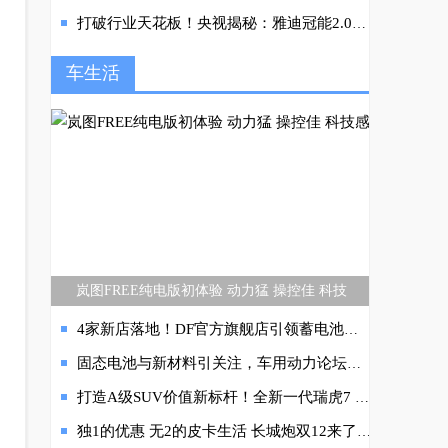
打破行业天花板！央视揭秘：雅迪冠能2.0系列破解用户出行瓶颈
车生活
岚图FREE纯电版初体验 动力猛 操控佳 科技
4家新店落地！DF官方旗舰店引领蓄电池消费升级
固态电池与新材料引关注，车用动力论坛分会场聚焦电池技术新突破
打造A级SUV价值新标杆！全新一代瑞虎7 PLUS越级挑战本田CR-V
独1的优惠 无2的皮卡生活 长城炮双12来了！