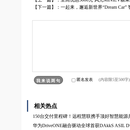
【下一篇】：
一起来，邂逅新世界“Dream Ca
匿名发表
(内容限5至500
相关热点
150台交付里程碑！远程慧联携手顶好智慧能
华为DriveONE融合驱动全球首获DAkkS AS