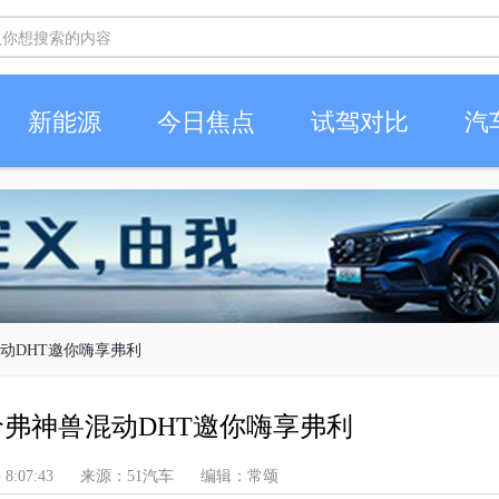
新能源
今日焦点
试驾对比
汽
混动DHT邀你嗨享弗利
哈弗神兽混动DHT邀你嗨享弗利
 上午 8:07:43 来源：51汽车 编辑：常颂