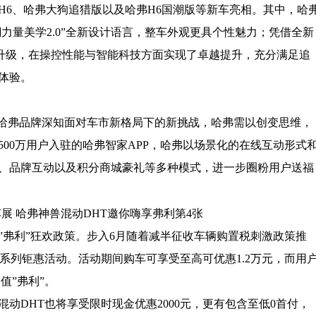
H6、哈弗大狗追猎版以及哈弗H6国潮版等新车亮相。其中，哈
心潮力量美学2.0”全新设计语言，整车外观更具个性魅力；凭借全新
科技升级，在操控性能与智能科技方面实现了卓越提升，充分满足追
体验。
，哈弗品牌深知面对车市新格局下的新挑战，哈弗需以创变思维，
00万用户入驻的哈弗智家APP，哈弗以场景化的在线互动形式
、品牌互动以及积分商城豪礼等多种模式，进一步圈粉用户送福
”弗利”狂欢政策。步入6月随着减半征收车辆购置税刺激政策推
”系列钜惠活动。活动期间购车可享受至高可优惠1.2万元，而用
值”弗利”。
动DHT也将享受限时现金优惠2000元，更有包含至低0首付，