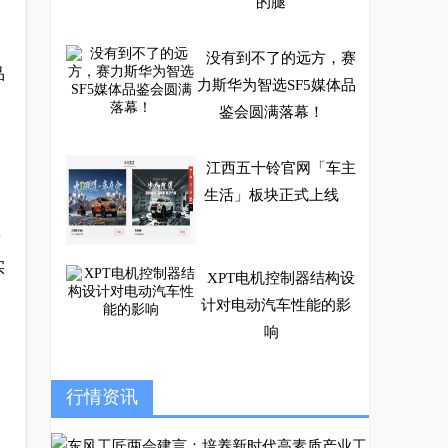
的腿
没有到不了的远方，赛
品
力斯华为智选SF5媒体品
更
鉴会圆满落幕！
江西五十铃官网「车主
生活」板块正式上线
兽
实
XPT电机控制器结构设
计对电动汽车性能的影
响
怦然心动，广州车展哈
行情资讯
弗初恋惊喜超多