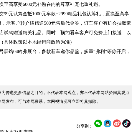
置换至高享受6000元补贴在内的尊享神宠七重礼遇。
9元认筹金抵1000元车款+2999精品礼包认筹礼，置换至高享
6期0息，老客户转介绍赠送500元售后代金券，订车客户有机会抽取豪
店试驾赠送精美礼品。同时，预约看车客户可免费上门接送，以
（具体政策以本地经销商政策为准）
02号展馆04哈弗展台，多款新车邀你品鉴，多重“弗利”等你开启，
仅为传递更多信息之目的，不代表本网观点，亦不代表本网站赞同其观点
本网发布，可与本网联系，本网视情况可立即将其撤除。
分享到：
糖果款下乡补贴来袭