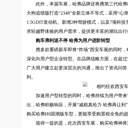
此外，本届车展，哈弗品牌还将携第三代哈弗
大狗追猎版打造“2348”全新立体不等式，采用“
1.5GDIT发动机、新增2种驾驶模式，以及7项
求轻越野体验的用户需求，提供更丰富的潮玩出行
购车
弗利送不停
哈
弗
为用户进阶转型
携多款重磅新车即将“炸场”西安车展的同时
深化向用户型企业转型。在品牌战略方面，在超过5
广大用户建立起更深层次的沟通，推出了资讯问答
利。
加速用户型转型的同时，哈弗持续为用户带来
出，哈弗积极响应，开展“减税真给力 哈弗再让利
购买哈弗H6国潮版车型，更能享受购置税全免的超
值得一提的是，此次西安车展，购买哈弗神兽混