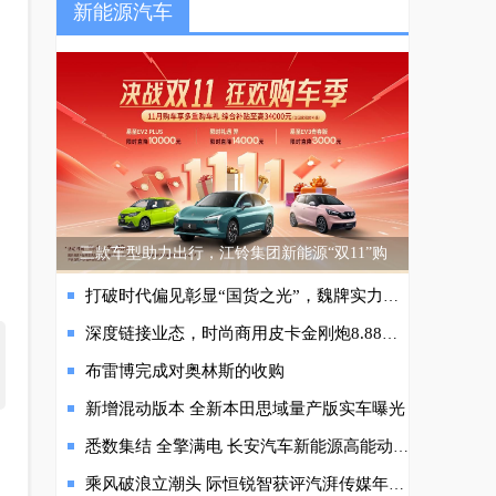
新能源汽车
三款车型助力出行，江铃集团新能源“双11”购
打破时代偏见彰显“国货之光”，魏牌实力引领中国品牌向上冲高
深度链接业态，时尚商用皮卡金刚炮8.88万元起正式上市
布雷博完成对奥林斯的收购
新增混动版本 全新本田思域量产版实车曝光
悉数集结 全擎满电 长安汽车新能源高能动力体验季全擎助阵
乘风破浪立潮头 际恒锐智获评汽湃传媒年度最佳合作伙伴