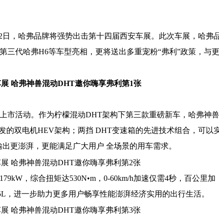
22日，哈弗品牌将强势出击第十四届西安车展。此次车展，哈弗
第三代哈弗H6等车型亮相，更将送出多重宠粉“弗利”政策，与
域上市活动。作为柠檬混动DHT架构下第三款重磅新车，哈弗神
研发的双电机HEV架构；两挡 DHT变速箱的先进技术组合，可以
输出更澎湃，更能满足广大用户 全场景的用车需求。
kW，综合扭矩达530N•m，0-60km/h加速仅需4秒，百公里加
5.5L，进一步助力更多用户畅享性能澎湃经济实用的出行生活。