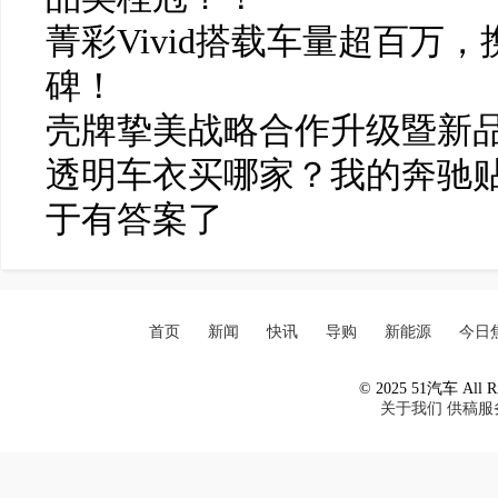
菁彩Vivid搭载车量超百万
碑！
壳牌挚美战略合作升级暨新
透明车衣买哪家？我的奔驰贴
于有答案了
首页
新闻
快讯
导购
新能源
今日
© 2025 51汽车 All Ri
关于我们
供稿服