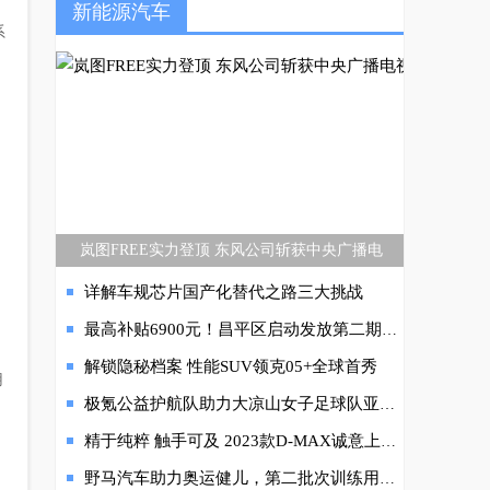
新能源汽车
系
岚图FREE实力登顶 东风公司斩获中央广播电
详解车规芯片国产化替代之路三大挑战
最高补贴6900元！昌平区启动发放第二期千万元汽车消费券
解锁隐秘档案 性能SUV领克05+全球首秀
用
极氪公益护航队助力大凉山女子足球队亚冬研学行
精于纯粹 触手可及 2023款D-MAX诚意上市，售价13.48万至16.68万元
野马汽车助力奥运健儿，第二批次训练用车圆满交付中国国家自行车队