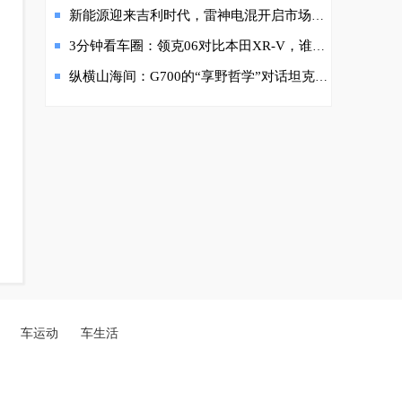
新能源迎来吉利时代，雷神电混开启市场新格局
3分钟看车圈：领克06对比本田XR-V，谁能让你不落后于时代？
纵横山海间：G700的“享野哲学”对话坦克500的“越野生活”
车运动
车生活