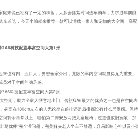
家庭来说已经有了一定的积蓄，大多会抓紧时间选车购车，力求过年前能
的购车首选，今天小编就来推荐一款可以满载一家人和宠物的大空间、高配
起来也有四、五口人，要想全家外出，宽敞的车内空间就显得尤为重要。
成员对于空间的满足感。
动大空间，助力全家人惬意地出门。传祺GA6最大的优势之一也是在空间表
15mm，身高在180cm左右的人无论坐在前排还是后排都没有什么局促感。保持
空间剩余两拳以上，哪怕第二排安放两把儿童座椅，过道也依旧宽敞，加
排“葛优瘫”完全没问题，完美解决老人坐车不舒适，容易影响心神以及小