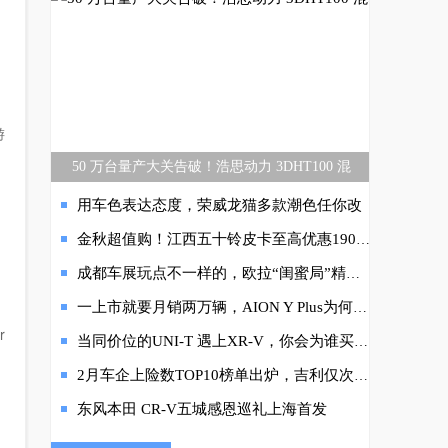
游
50 万台量产大关告破！浩思动力 3DHT100 混
用车色表达态度，荣威龙猫多款潮色任你改
金秋超值购！江西五十铃皮卡至高优惠19000元
成都车展玩点不一样的，欧拉“闺蜜局”精彩纷呈
一上市就要月销两万辆，AION Y Plus为何如此野心勃勃？
r
当同价位的UNI-T 遇上XR-V，你会为谁买单？
2月车企上险数TOP10榜单出炉，吉利仅次于大众成自主终端第一
东风本田 CR-V五城感恩巡礼上海首发