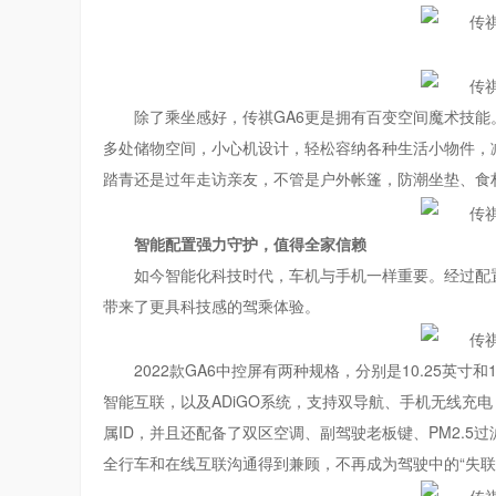
除了乘坐感好，传祺GA6更是拥有百变空间魔术技能
多处储物空间，小心机设计，轻松容纳各种生活小物件，
踏青还是过年走访亲友，不管是户外帐篷，防潮坐垫、食
智能配置强力守护，值得全家信赖
如今智能化科技时代，车机与手机一样重要。经过配置
带来了更具科技感的驾乘体验。
2022款GA6中控屏有两种规格，分别是10.25英寸和
智能互联，以及ADiGO系统，支持双导航、手机无线充
属ID，并且还配备了双区空调、副驾驶老板键、PM2.
全行车和在线互联沟通得到兼顾，不再成为驾驶中的“失联