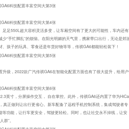
。足足550L超大容积灵活多变，让车厢空间有了更大的可能性，车内还有
减少“手忙脚乱”的烦恼。在阳光明媚的天气里，携家带口出行，无论是郊
材、孩子的玩具、零食还是年货好物等等，传祺GA6都能轻松装下！
升级，2022款广汽传祺GA6在智能化配置方面也有了很大提升，给用户
12.3英寸，分屏操作交互， 自在掌控。此外，传祺GA6还内置了华为HiCa
电，真正做到让出行更省心。新车配备了远程手机控制系统，集成驾驶者专
5过滤等功能，让行车更安全，驾驶更轻松。同时，也让社交永不掉线，让安
人群”。