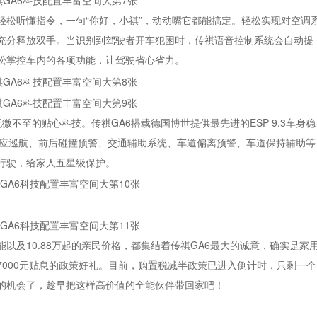
轻松听懂指令，一句“你好，小祺”，动动嘴它都能搞定。轻松实现对空调
充分释放双手。当识别到驾驶者开车犯困时，传祺语音控制系统会自动提
松掌控车内的各项功能，让驾驶省心省力。
微不至的贴心科技。传祺GA6搭载德国博世提供最先进的ESP 9.3车身稳
适应巡航、前后碰撞预警、交通辅助系统、车道偏离预警、车道保持辅助等
行驶，给家人五星级保护。
以及10.88万起的亲民价格，都集结着传祺GA6最大的诚意，确实是家
000元贴息的政策好礼。目前，购置税减半政策已进入倒计时，只剩一个
的机会了，趁早把这样高价值的全能伙伴带回家吧！