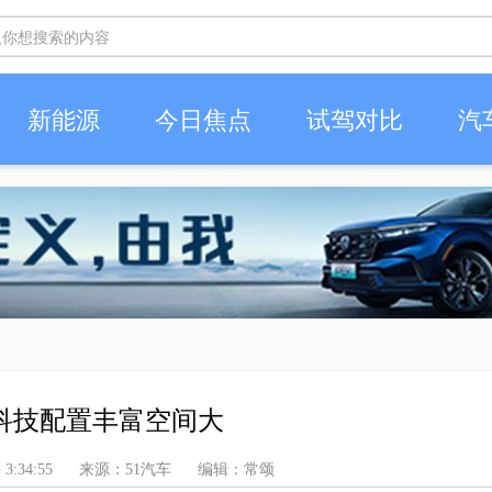
新能源
今日焦点
试驾对比
汽
6科技配置丰富空间大
 上午 3:34:55 来源：51汽车 编辑：常颂