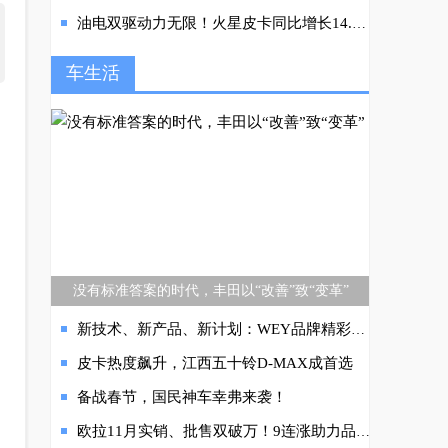
油电双驱动力无限！火星皮卡同比增长14.7%逆势领跑5月皮卡大盘
车生活
没有标准答案的时代，丰田以“改善”致“变革”
新技术、新产品、新计划：WEY品牌精彩亮相上海车展，打造智能出行新生态，驶入智混发展新赛道
皮卡热度飙升，江西五十铃D-MAX成首选
备战春节，国民神车幸弗来袭！
欧拉11月实销、批售双破万！9连涨助力品牌登顶销冠