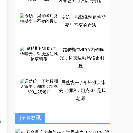
讨智慧出行发展与创新
专访丨冯擎峰对路特斯
变与不变的看法
路特斯EMIRA内饰曝
光，科技运动风格更明
显
居然统一了年轻潮人审
美，潮牌：坦克300是我
老师
GALA卡莎封神 哈弗F
行情资讯
孩
7/F7x见证FMVP诞生