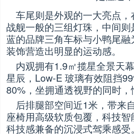
车尾则是外观的一大亮点，
战舰一般的三组灯珠，中间则
蓝的品牌三角车标与小鸭尾融
装饰营造出明显的运动感。
内观拥有1.9㎡揽星全景天
星辰，Low-E 玻璃有效阻挡
80%，坐拥通透视野的同时
后排腿部空间近1米，带来
座椅用高级软质包覆，科技智
科技感兼备的沉浸式驾乘感受