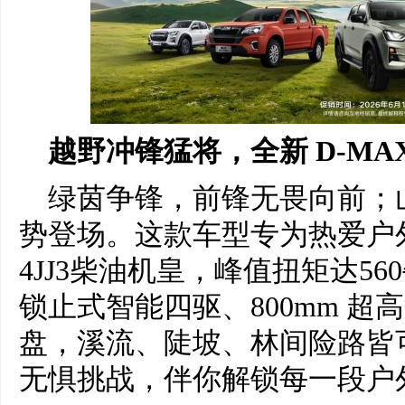
越野冲锋猛将，全新 D-MAX 
绿茵争锋，前锋无畏向前；山野
势登场。这款车型专为热爱户
4JJ3柴油机皇，峰值扭矩达560
锁止式智能四驱、800mm 
盘，溪流、陡坡、林间险路皆
无惧挑战，伴你解锁每一段户