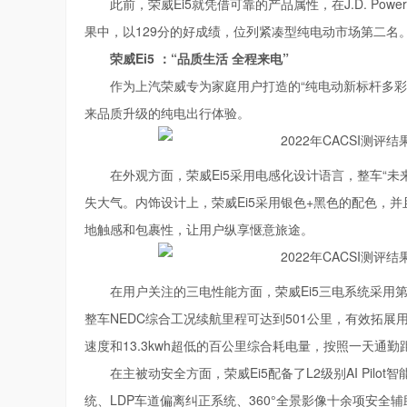
此前，荣威Ei5就凭借可靠的产品属性，在J.D. Po
果中，以129分的好成绩，位列紧凑型纯电动市场第二名
荣威Ei5 ：“品质生活 全程来电”
作为上汽荣威专为家庭用户打造的“纯电动新标杆多彩
来品质升级的纯电出行体验。
在外观方面，荣威Ei5采用电感化设计语言，整车“未
失大气。内饰设计上，荣威Ei5采用银色+黑色的配色，并
地触感和包裹性，让用户纵享惬意旅途。
在用户关注的三电性能方面，荣威Ei5三电系统采用第二代
整车NEDC综合工况续航里程可达到501公里，有效拓展
速度和13.3kwh超低的百公里综合耗电量，按照一天通
在主被动安全方面，荣威Ei5配备了L2级别AI Pil
统、LDP车道偏离纠正系统、360°全景影像十余项安全