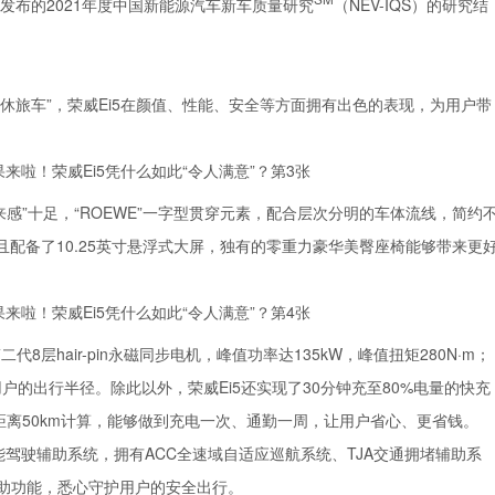
wer发布的2021年度中国新能源汽车新车质量研究
（NEV-IQS）的研究结
。
休旅车”，荣威Ei5在颜值、性能、安全等方面拥有出色的表现，为用户带
来感”十足，“ROEWE”一字型贯穿元素，配合层次分明的车体流线，简约
且配备了10.25英寸悬浮式大屏，独有的零重力豪华美臀座椅能够带来更
8层hair-pin永磁同步电机，峰值功率达135kW，峰值扭矩280N·m；
用户的出行半径。除此以外，荣威Ei5还实现了30分钟充至80%电量的快充
勤距离50km计算，能够做到充电一次、通勤一周，让用户省心、更省钱。
ot智能驾驶辅助系统，拥有ACC全速域自适应巡航系统、TJA交通拥堵辅助系
辅助功能，悉心守护用户的安全出行。