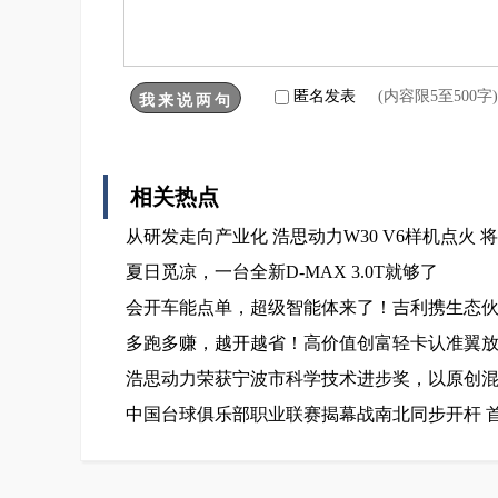
匿名发表
(内容限5至500
相关热点
从研发走向产业化 浩思动力W30 V6样机点火
夏日觅凉，一台全新D-MAX 3.0T就够了
会开车能点单，超级智能体来了！吉利携生态伙伴
多跑多赚，越开越省！高价值创富轻卡认准翼放
浩思动力荣获宁波市科学技术进步奖，以原创
中国台球俱乐部职业联赛揭幕战南北同步开杆 首