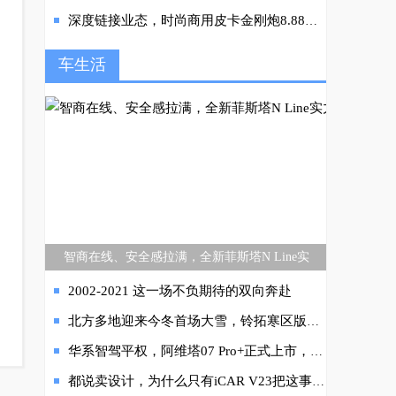
深度链接业态，时尚商用皮卡金刚炮8.88万元起正式上市
车生活
智商在线、安全感拉满，全新菲斯塔N Line实
2002-2021 这一场不负期待的双向奔赴
北方多地迎来今冬首场大雪，铃拓寒区版为极寒出行保驾护航
华系智驾平权，阿维塔07 Pro+正式上市，将豪华车打进20万内
都说卖设计，为什么只有iCAR V23把这事做成了？