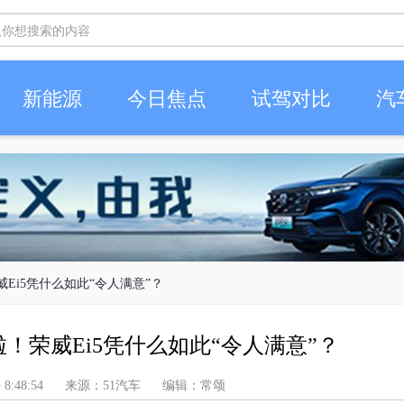
新能源
今日焦点
试驾对比
汽
荣威Ei5凭什么如此“令人满意”？
来啦！荣威Ei5凭什么如此“令人满意”？
 上午 8:48:54 来源：51汽车 编辑：常颂