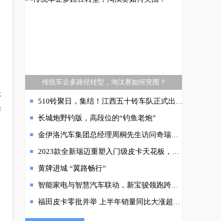
传统车企多路径转型，淘汰赛如何突围？
不
510铃聚日，集结！江西五十铃车队正式出征“小环塔”
好
长城炮野钓版，高段位的“钓鱼老炮”
金伊洛汽车集团总经理周桐先生访问奇瑞集团
2023款全新瑞迈重塑入门级皮卡天花板，江西五十铃产品线焕新再出王牌
黄牌进城 “翼路畅行”
智能家电与智慧汽车联动，新宝骏领跑跨品类智慧焕新
福田皮卡零批并举 上半年销量同比大涨超45% 彰显民族品牌硬实力