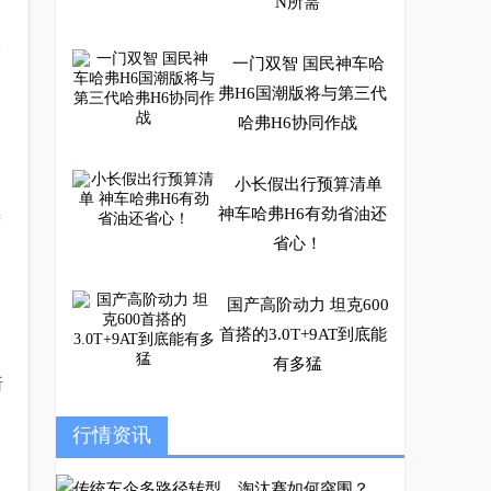
N所需
5
一门双智 国民神车哈
弗H6国潮版将与第三代
哈弗H6协同作战
小长假出行预算清单
神车哈弗H6有劲省油还
进
省心！
国产高阶动力 坦克600
首搭的3.0T+9AT到底能
有多猛
斩
不用油的电动车放到加
行情资讯
油站里卖？哪吒汽车就
是这么任性