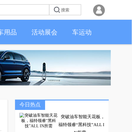
车用品
活动展会
车运动
今日热点
突破油车智能天花板，
福特领睿“黑科技”ALL I