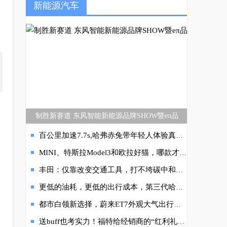
新能源汽车
制胜新赛道 东风智能新能源品牌SHOW暨eπ品
百公里加速7.7s,哈弗赤兔带年轻人体验真正的速度与激情
MINI、特斯拉Model3和欧拉好猫，哪款才是女司机的最爱？
丰田：仅靠改变交通工具，打不垮碳中和的真正敌人
更低的油耗，更低的出行成本，第三代哈弗H6助你自由出行
都市白领新选择，蔚来ET7外观大气出行有面
送buff也考实力！福特给经销商的“红利礼包”附专属压力测试