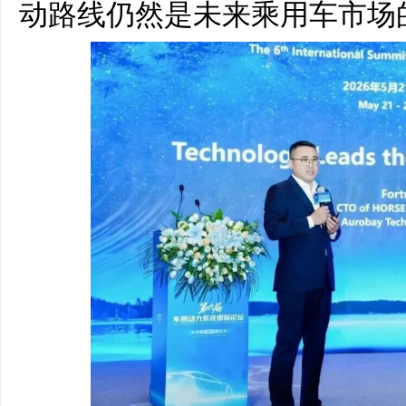
动路线仍然是未来乘用车市场