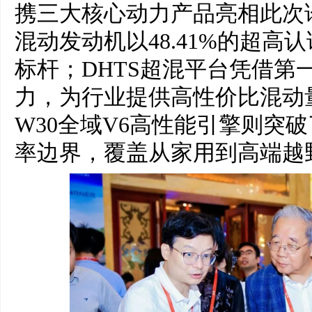
携三大核心动力产品亮相此次论坛
混动发动机以48.41%的超
标杆；DHTS超混平台凭借第
力，为行业提供高性价比混动量
W30全域V6高性能引擎则突
率边界，覆盖从家用到高端越