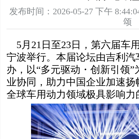
发布时间：2026-05-27 下午 8
5月21日至23日，第六届
宁波举行。本届论坛由吉利汽
办，以“多元驱动・创新引领
业协同，助力中国企业加速扬
全球车用动力领域极具影响力