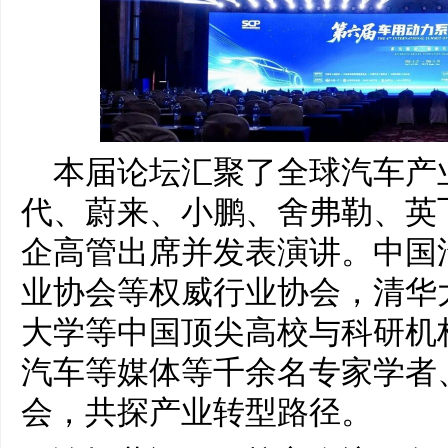
本届论坛汇聚了全球汽车产
代、蔚来、小鹏、舍弗勒、英
企高管出席并发表演讲。中国
业协会等权威行业协会，清华
大学等中国顶尖高校与科研机
汽车等媒体等千余名专家学者
会，共探产业转型路径。