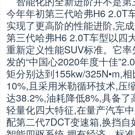
智能化的全新进阶并不是第三
今年年初第三代哈弗H6 2.0
实现了更高阶的性能进阶,完
第三代哈弗H6 2.0T车型以
重新定义性能SUV标准。它
发的“中国心2020年度十佳”2.
矩分别达到155kw/325N•
10%,且采用米勒循环技术,压缩
达38.2%,油耗降低8%,具
轻量化四大特征,在量产汽车
配第二代7DCT变速箱,换挡
智能四驱系统,拥有经济、标