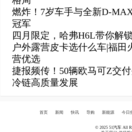
格局
燃炸！7岁车手与全新D-MAX
冠军
四月限定，哈弗H6L带你解
户外露营皮卡选什么车|福田
营优选
捷报频传！50辆欧马可Z交
冷链高质量发展
首页
新闻
快讯
导购
新能源
今日
© 2025 51汽车 All Ri