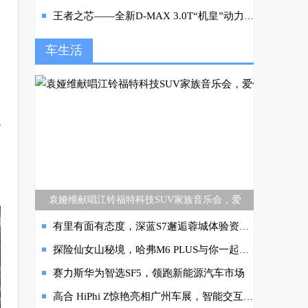
王者之芯——全新D-MAX 3.0T“机皇”动力的炼成之道
承
车生活
代
袁娅维献唱江铃福特科技SUV家族音乐会，爱
有里有面有态度，深蓝S7邂逅蓉城体验资格生活
探险仙女山秘境，哈弗M6 PLUS与你一起开启幸福春日之行
赛力斯华为智选SF5，领跑新能源汽车市场
高合 HiPhi Z惊艳亮相广州车展，智能交互生动勾画未来出行