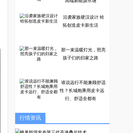
高端新能源市场
上
沿袭家族硬汉设计 铃
拓创造皮卡新生活
那一束温暖灯光，照亮
孩子们的归家之路
谁说远行不能兼顾舒适
性？长城炮乘用皮卡远
行、舒适全都有
RE-MAX瑞迈汽油版：
行情资讯
皮卡用户的舒适省心之
选