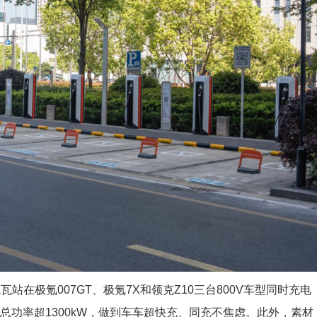
站在极氪007GT、极氪7X和领克Z10三台800V车型同时充电
，总功率超1300kW，做到车车超快充、同充不焦虑。此外，素材