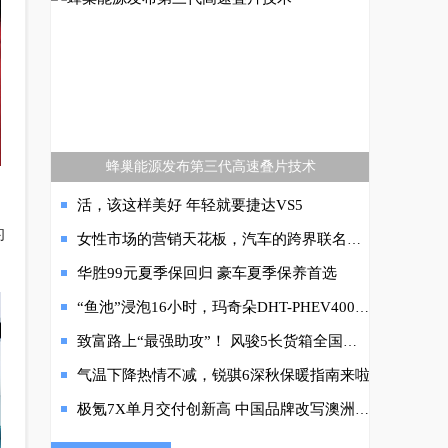
蜂巢能源发布第三代高速叠片技术
活，该这样美好 年轻就要捷达VS5
的
女性市场的营销天花板，汽车的跨界联名原来还能这么玩
华胜99元夏季保回归 豪车夏季保养首选
“鱼池”浸泡16小时，玛奇朵DHT-PHEV400mm涉水深度无惧雨季涉水
致富路上“最强助攻”！ 风骏5长货箱全国联动上市
气温下降热情不减，锐骐6深秋保暖指南来啦
极氪7X单月交付创新高 中国品牌改写澳洲高端纯电竞争格局