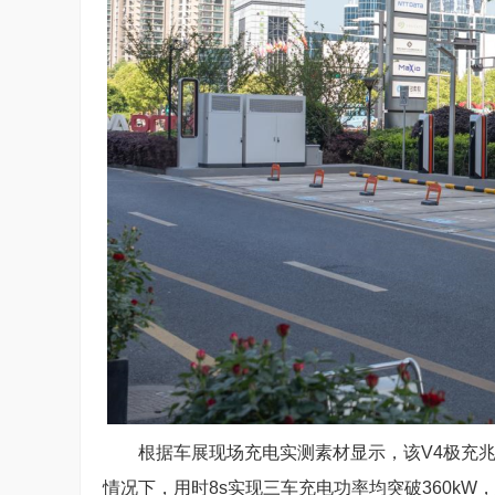
根据车展现场充电实测素材显示，该V4极充兆瓦
情况下，用时8s实现三车充电功率均突破360kW