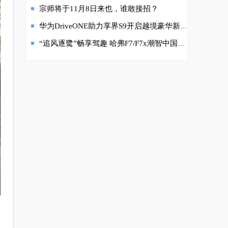
宗师将于11月8日来也，谁敢接招？
华为DriveONE助力享界S9开启越境豪华新体验
“追风逐鹭”畅享驾趣 哈弗F7/F7x潮智中国行活动启程