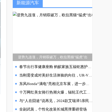
新能源汽车
逆势九连涨，月销双破万，欧拉黑猫“猛虎”出
春节出行享健康座舱 蚂蚁家族五福钜惠护航新春
当刚需变成对美好生活体验的向往，UR-V终于种草了新中产
东风Honda“满电”亮相北京车展，进一步加快电动化转型
十万网红美女骑行热潮火爆，辐轮王代工生产爱马仕自行车怎么样？
与“人在囧途”说再见，2024款艾瑞泽5亲民价4.99万起，还有置换补贴1万元
全副武装，个性化改装长城黑弹重磅登场