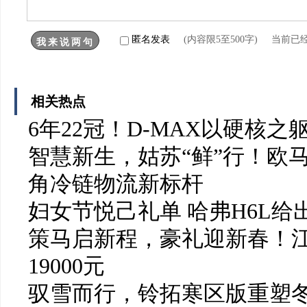
匿名发表
(内容限5至500字) 当前已
相关热点
6年22冠！D-MAX以硬核
智慧新生，姑苏“鲜”行！欧
角冷链物流新标杆
妇女节悦己礼单 哈弗H6L给
策马启新程，豪礼迎新春！
19000元
驭雪而行，铃拓寒区版重塑